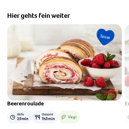
Hier gehts fein weiter
Saison
Beerenroulade
E
Aktiv
Gesamt
Vegi
25min
1h3min
Vegetarisch