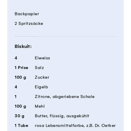
Menge
Zutaten
Backpapier
2 Spritzsäcke
Biskuit:
4
Eiweiss
1
Prise
Salz
100
g
Zucker
4
Eigelb
1
Zitrone, abgeriebene Schale
100
g
Mehl
30
g
Butter, flüssig, ausgekühlt
1
Tube
rosa Lebensmittelfarbe, z.B. Dr. Oetker