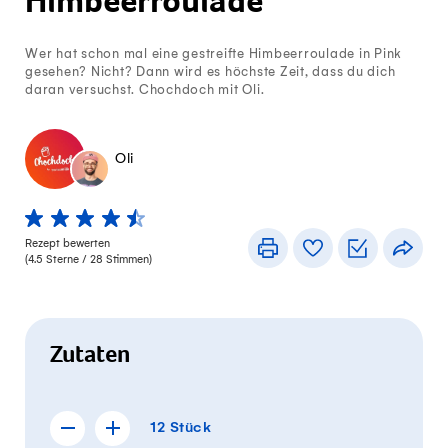
Himbeerroulade
Wer hat schon mal eine gestreifte Himbeerroulade in Pink
gesehen? Nicht? Dann wird es höchste Zeit, dass du dich
daran versuchst. Chochdoch mit Oli.
Oli
1 von 5 Sterne
2 von 5 Sterne
3 von 5 Sterne
4 von 5 Sterne
5 von 5 Sterne
Rezept bewerten
Drucken
Rezeptbuch
Einkaufslis
Teile
(
4.5
Sterne /
28
Stimmen)
Zutaten
12 Stück
12
Stück
Rezept für 11 Stück anzeigen
Rezept für 13 Stück anzeigen