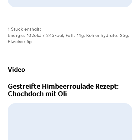
1 Stück enthält:
Energie: 1026kJ /
245
kcal, Fett:
14
g, Kohlenhydrate:
25
g,
Eiweiss:
5
g
Video
Gestreifte Himbeerroulade Rezept:
Chochdoch mit Oli