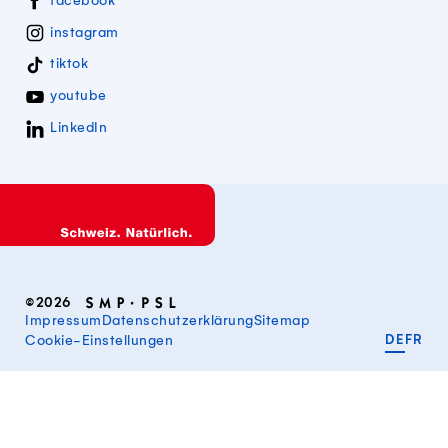
facebook
instagram
tiktok
youtube
LinkedIn
©2026
Impressum
Datenschutzerklärung
Sitemap
DEUT
FR
Cookie-Einstellungen
DE
FR