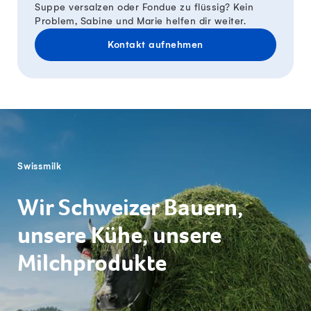
Suppe versalzen oder Fondue zu flüssig? Kein
Problem, Sabine und Marie helfen dir weiter.
Kontakt aufnehmen
Fusszeile
Swissmilk
Wir Schweizer Bauern,
unsere Kühe, unsere
Milchprodukte