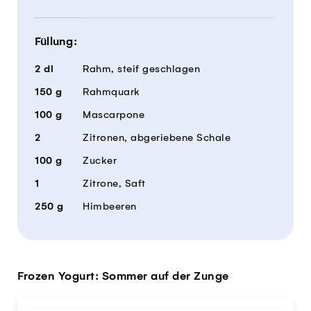
Füllung:
2
dl
Rahm, steif geschlagen
150
g
Rahmquark
100
g
Mascarpone
2
Zitronen, abgeriebene Schale
100
g
Zucker
1
Zitrone, Saft
250
g
Himbeeren
Frozen Yogurt: Sommer auf der Zunge