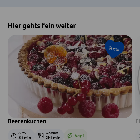
Hier gehts fein weiter
Saison
Beerenkuchen
E
Aktiv
Gesamt
Vegi
35min
2h5min
Vegetarisch