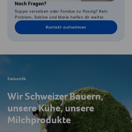
Noch Fragen?
Suppe versalzen oder Fondue zu flüssig? Kein
Problem, Sabine und Marie helfen dir weiter.
Kontakt aufnehmen
Fusszeile
Swissmilk
Wir Schweizer Bauern,
unsere Kühe, unsere
Milchprodukte