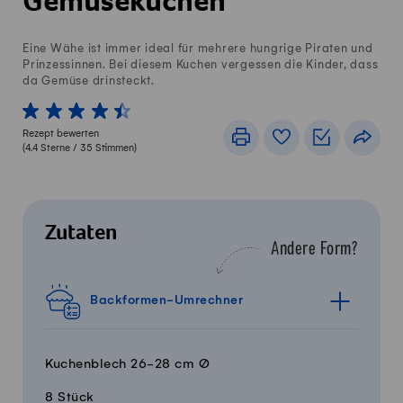
Gemüsekuchen
Eine Wähe ist immer ideal für mehrere hungrige Piraten und
Prinzessinnen. Bei diesem Kuchen vergessen die Kinder, dass
da Gemüse drinsteckt.
1 von 5 Sterne
2 von 5 Sterne
3 von 5 Sterne
4 von 5 Sterne
5 von 5 Sterne
Rezept bewerten
Drucken
Rezeptbuch
Einkaufslis
Teile
(
4.4
Sterne /
35
Stimmen)
Zutaten
Andere Form?
Backformen-Umrechner
Kuchenblech 26-28 cm Ø
8 Stück