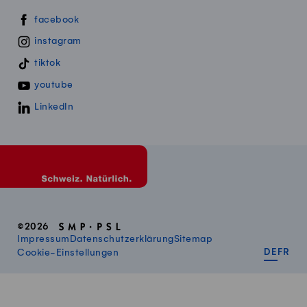
Swissmillk auf Social Media
facebook
instagram
tiktok
youtube
LinkedIn
©2026
Impressum
Datenschutzerklärung
Sitemap
DEUT
FR
Cookie-Einstellungen
DE
FR