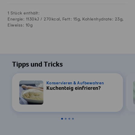
1 Stück enthält:
Energie: 1130kJ /
270
kcal, Fett:
15
g, Kohlenhydrate:
23
g,
Eiweiss:
10
g
Tipps und Tricks
Konservieren & Aufbewahren
Kuchenteig einfrieren?