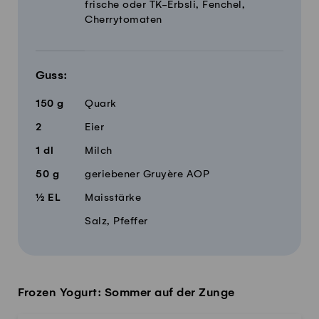
frische oder TK-Erbsli, Fenchel,
Cherrytomaten
Guss:
150
g
Quark
2
Eier
1
dl
Milch
50
g
geriebener Gruyère AOP
½
EL
Maisstärke
Salz, Pfeffer
Frozen Yogurt: Sommer auf der Zunge