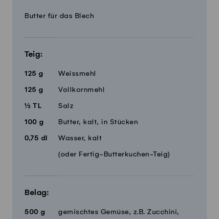
Menge
Zutaten
Butter für das Blech
Teig:
125
g
Weissmehl
125
g
Vollkornmehl
½
TL
Salz
100
g
Butter, kalt, in Stücken
0,75
dl
Wasser, kalt
(oder Fertig-Butterkuchen-Teig)
Belag:
500
g
gemischtes Gemüse, z.B. Zucchini,