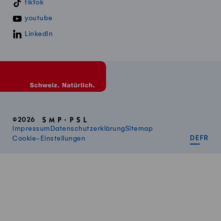
tiktok
youtube
LinkedIn
©2026
Impressum
Datenschutzerklärung
Sitemap
DEUT
FR
Cookie-Einstellungen
DE
FR