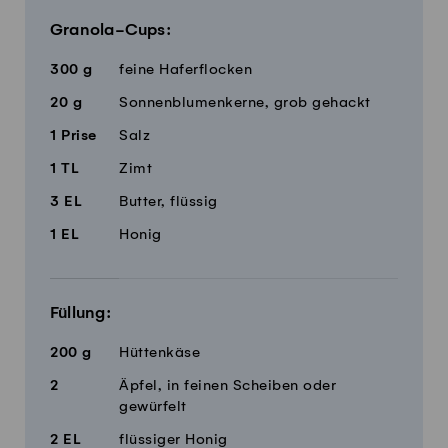
Granola-Cups:
300
g
feine Haferflocken
20
g
Sonnenblumenkerne, grob gehackt
1
Prise
Salz
1
TL
Zimt
3
EL
Butter, flüssig
1
EL
Honig
Füllung:
200
g
Hüttenkäse
2
Äpfel, in feinen Scheiben oder
gewürfelt
2
EL
flüssiger Honig