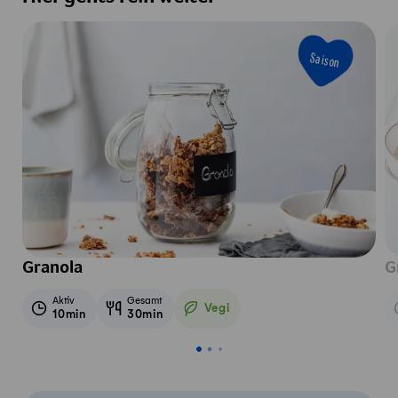
Saison
Granola
G
Aktiv
Gesamt
Vegi
10min
30min
Vegetarisch