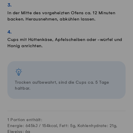
In der Mitte des vorgeheizten Ofens ca. 12 Minuten
backen. Herausnehmen, abkühlen lassen.
Cups mit Hüttenkäse, Apfelscheiben oder -würfel und
Honig anrichten.
Trocken aufbewahrt, sind die Cups ca. 5 Tage
haltbar.
1 Portion enthält:
Energie: 645kJ /
154
kcal, Fett:
5
g, Kohlenhydrate:
21
g,
Eiweiss:
6
g