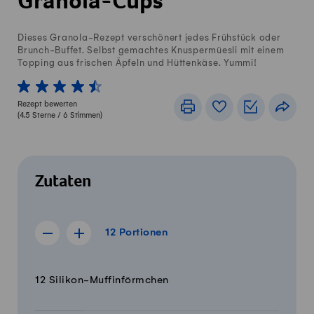
Granola-Cups
Dieses Granola-Rezept verschönert jedes Frühstück oder
Brunch-Buffet. Selbst gemachtes Knuspermüesli mit einem
Topping aus frischen Äpfeln und Hüttenkäse. Yummi!
1 von 5 Sterne
2 von 5 Sterne
3 von 5 Sterne
4 von 5 Sterne
5 von 5 Sterne
Rezept bewerten
Drucken
Rezeptbuch
Einkaufslis
Teile
(
4.5
Sterne /
6
Stimmen)
Zutaten
12 Portionen
12
Portionen
Rezept für 11 Portionen anzeigen
Rezept für 13 Portionen anzeigen
Menge
Zutaten
12 Silikon-Muffinförmchen