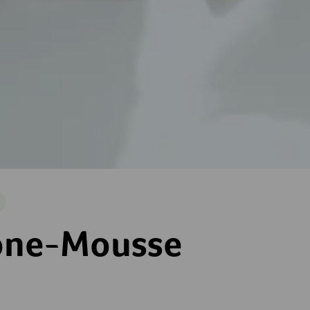
arisch
e
one-Mousse
ne
terne