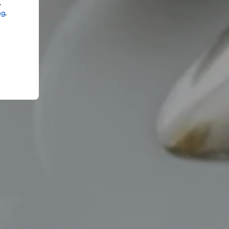
.
ng
.