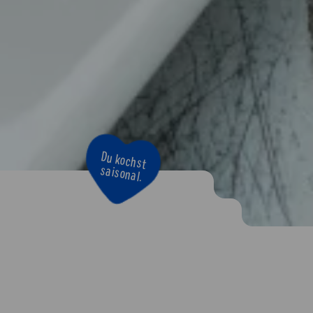
Du kochst
saisonal.