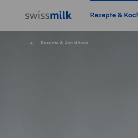
Navigieren auf Swissmilk.ch
Schnellzugriff-Links
Startseite
Hauptnavigation
Rezepte & Koc
Rezepte & Kochideen