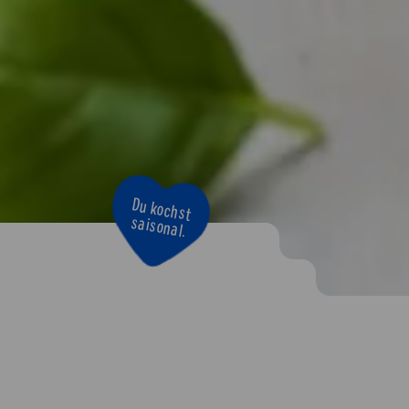
Du kochst
saisonal.