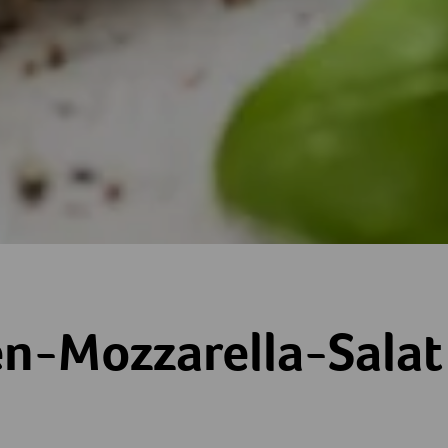
isch
la-Salat
n-Mozzarella-Salat
ne
terne