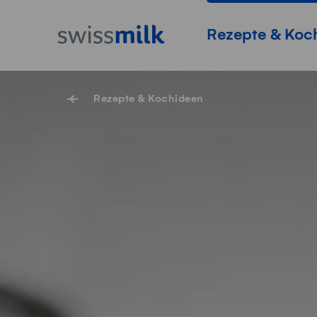
Navigieren auf Swissmilk.ch
Schnellzugriff-Links
Startseite
Hauptnavigation
Rezepte & Koc
Rezepte & Kochideen