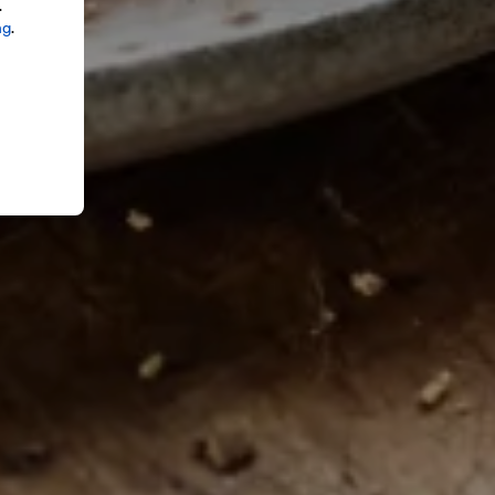
.
ng
.