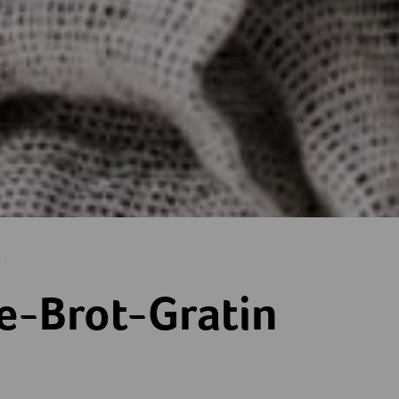
risch
tin
-Brot-Gratin