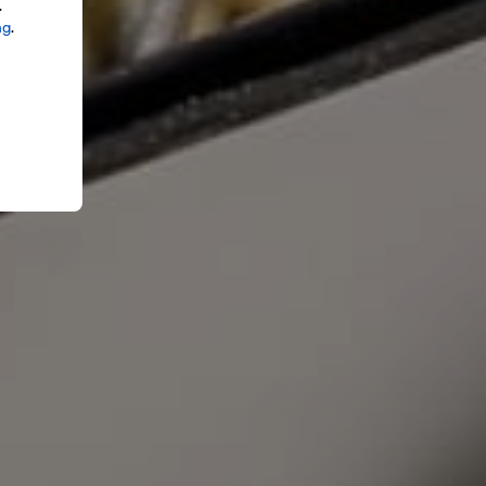
.
ng
.