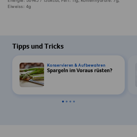
Energie: 569kJ /
136
kcal, Fett:
11
g, Kohlenhydrate:
7
g,
Eiweiss:
4
g
Tipps und Tricks
Konservieren & Aufbewahren
Spargeln im Voraus rüsten?