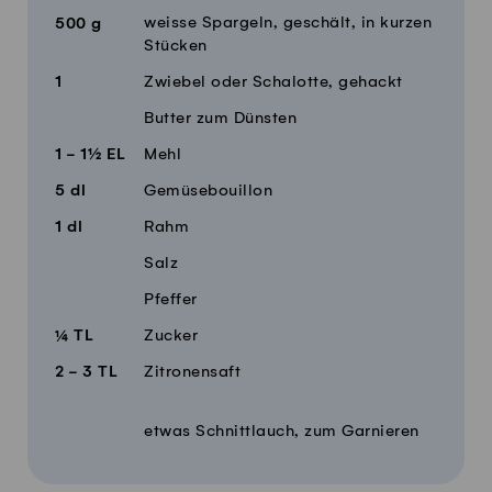
weisse Spargeln, geschält, in kurzen
500
g
Stücken
1
Zwiebel oder Schalotte, gehackt
Butter zum Dünsten
1 - 1½
EL
Mehl
5
dl
Gemüsebouillon
1
dl
Rahm
Salz
Pfeffer
¼
TL
Zucker
2 - 3
TL
Zitronensaft
etwas Schnittlauch, zum Garnieren