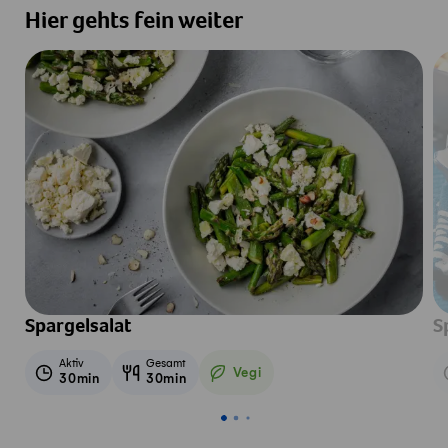
Hier gehts fein weiter
Spargelsalat
S
Aktiv
Gesamt
Vegi
30min
30min
Vegetarisch