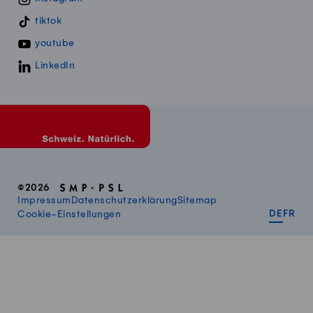
tiktok
youtube
LinkedIn
©2026
Impressum
Datenschutzerklärung
Sitemap
DEUT
FR
Cookie-Einstellungen
DE
FR