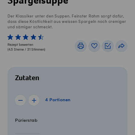
Spargelsuppe
Der Klassiker unter den Suppen. Feinster Rahm sorgt dafür,
dass diese Köstlichkeit aus weissen Spargeln noch cremiger
und sämiger schmeckt.
1 von 5 Sterne
2 von 5 Sterne
3 von 5 Sterne
4 von 5 Sterne
5 von 5 Sterne
Rezept bewerten
Drucken
Rezeptbuch
Einkaufslis
Teile
(
4.5
Sterne /
31
Stimmen)
Zutaten
4 Portionen
4
Portionen
Rezept für 3 Portionen anzeigen
Rezept für 5 Portionen anzeigen
Menge
Zutaten
Pürierstab