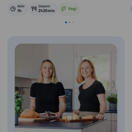
Aktiv
Gesamt
Vegi
1h
2h20min
Vegetarisch