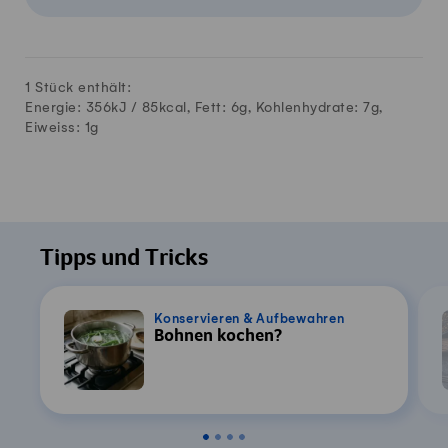
1 Stück enthält:
Energie: 356kJ /
85
kcal, Fett:
6
g, Kohlenhydrate:
7
g,
Eiweiss:
1
g
Tipps und Tricks
Konservieren & Aufbewahren
Bohnen kochen?