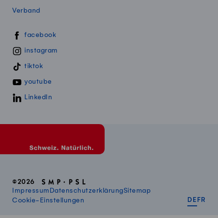
Verband
Swissmillk auf Social Media
facebook
instagram
tiktok
youtube
LinkedIn
©2026
Impressum
Datenschutzerklärung
Sitemap
DEUT
FR
Cookie-Einstellungen
DE
FR