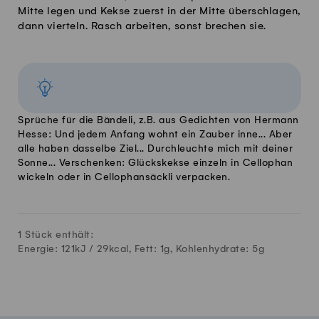
Mitte legen und Kekse zuerst in der Mitte überschlagen,
dann vierteln. Rasch arbeiten, sonst brechen sie.
Sprüche für die Bändeli, z.B. aus Gedichten von Hermann
Hesse: Und jedem Anfang wohnt ein Zauber inne... Aber
alle haben dasselbe Ziel... Durchleuchte mich mit deiner
Sonne... Verschenken: Glückskekse einzeln in Cellophan
wickeln oder in Cellophansäckli verpacken.
1 Stück enthält:
Energie: 121kJ /
29
kcal, Fett:
1
g, Kohlenhydrate:
5
g