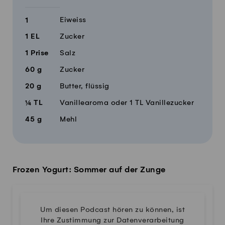
Eiweiss
1
1
EL
Zucker
1
Prise
Salz
60
g
Zucker
20
g
Butter, flüssig
¼
TL
Vanillearoma oder 1 TL Vanillezucker
45
g
Mehl
Frozen Yogurt: Sommer auf der Zunge
Um diesen Podcast hören zu können, ist
Ihre Zustimmung zur Datenverarbeitung