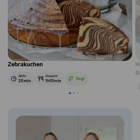
Zebrakuchen
H
G
Aktiv
Gesamt
Vegi
25min
1h10min
Vegetarisch