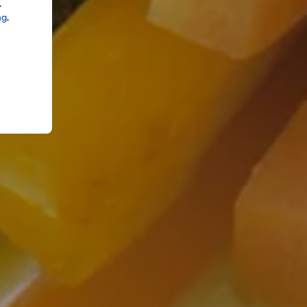
.
ng
.