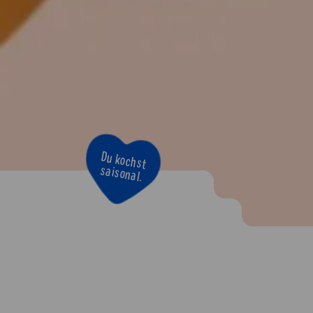
Du kochst
saisonal.