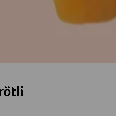
rötli
ne
terne