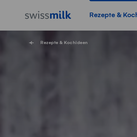
Navigieren auf Swissmilk.ch
Schnellzugriff-Links
Startseite
Hauptnavigation
Rezepte & Koc
Rezepte & Kochideen