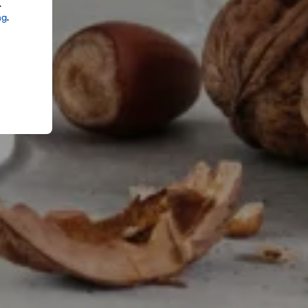
.
ng
.