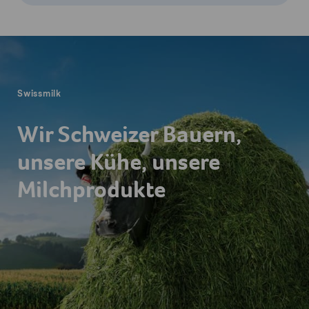
Fusszeile
Swissmilk
Wir Schweizer Bauern,
unsere Kühe, unsere
Milchprodukte