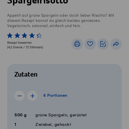
Spargelrisotto
Appetit auf grüne Spargeln oder doch lieber Risotto? Mit
diesem Rezept kannst du gleich beides geniessen.
Vegetarisch, saisonal, einfach und fein.
1 von 5 Sterne
2 von 5 Sterne
3 von 5 Sterne
4 von 5 Sterne
5 von 5 Sterne
Rezept bewerten
Drucken
Rezeptbuch
Einkaufslis
Teile
(
4.2
Sterne /
72
Stimmen)
Zutaten
4 Portionen
4
Portionen
Rezept für 3 Portionen anzeigen
Rezept für 5 Portionen anzeigen
Menge
Zutaten
500
g
grüne Spargeln, gerüstet
1
Zwiebel, gehackt