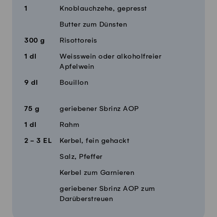
1
Knoblauchzehe, gepresst
Butter zum Dünsten
300
g
Risottoreis
1
dl
Weisswein oder alkoholfreier
Apfelwein
9
dl
Bouillon
75
g
geriebener Sbrinz AOP
1
dl
Rahm
2 - 3
EL
Kerbel, fein gehackt
Salz, Pfeffer
Kerbel zum Garnieren
geriebener Sbrinz AOP zum
Darüberstreuen