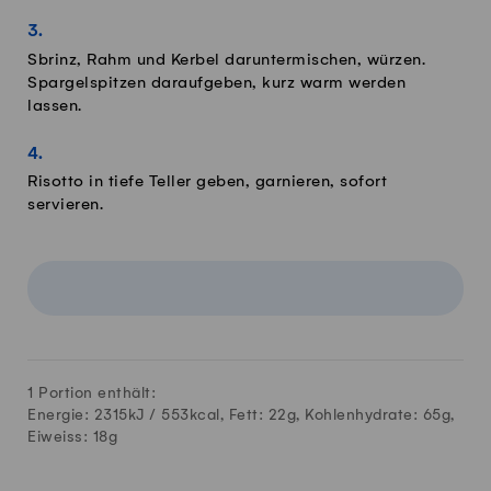
Sbrinz, Rahm und Kerbel daruntermischen, würzen.
Spargelspitzen daraufgeben, kurz warm werden
lassen.
Risotto in tiefe Teller geben, garnieren, sofort
servieren.
1 Portion enthält:
Energie: 2315kJ /
553
kcal, Fett:
22
g, Kohlenhydrate:
65
g,
Eiweiss:
18
g