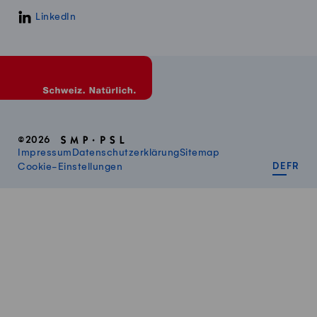
LinkedIn
©2026
Impressum
Datenschutzerklärung
Sitemap
DEUT
FR
Cookie-Einstellungen
DE
FR