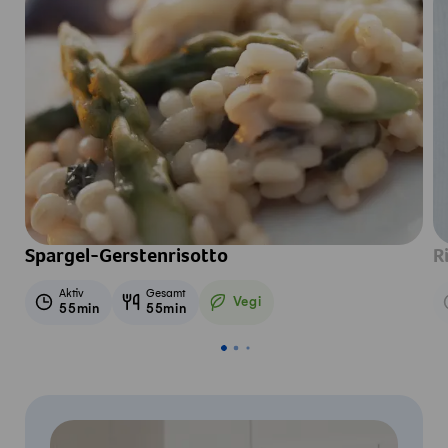
Spargel-Gerstenrisotto
R
Aktiv
Gesamt
Vegi
55min
55min
Vegetarisch