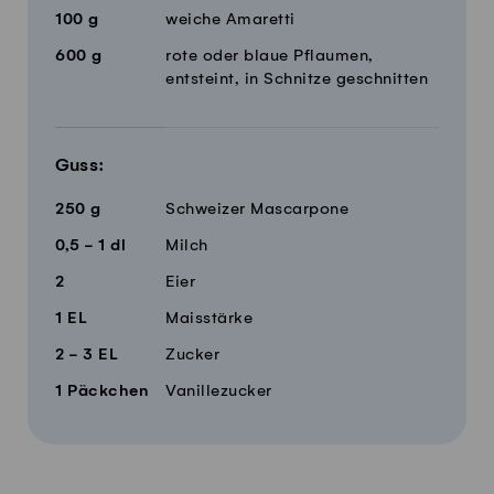
100
g
weiche Amaretti
600
g
rote oder blaue Pflaumen,
entsteint, in Schnitze geschnitten
Guss:
250
g
Schweizer Mascarpone
0,5 - 1
dl
Milch
2
Eier
1
EL
Maisstärke
2 - 3
EL
Zucker
1
Päckchen
Vanillezucker