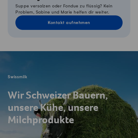
Suppe versalzen oder Fondue zu flüssig? Kein
Problem, Sabine und Marie helfen dir weiter.
Kontakt aufnehmen
Fusszeile
Swissmilk
Wir Schweizer Bauern,
unsere Kühe, unsere
Milchprodukte