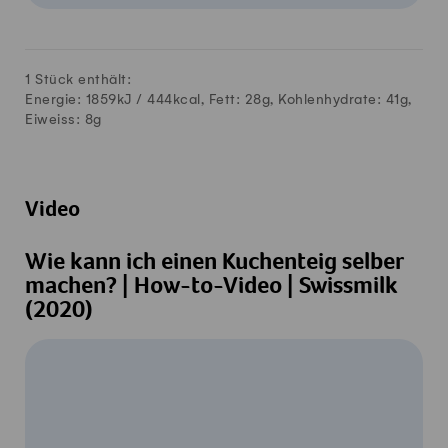
1 Stück enthält:
Energie: 1859kJ /
444
kcal, Fett:
28
g, Kohlenhydrate:
41
g,
Eiweiss:
8
g
Video
Wie kann ich einen Kuchenteig selber
machen? | How-to-Video | Swissmilk
(2020)