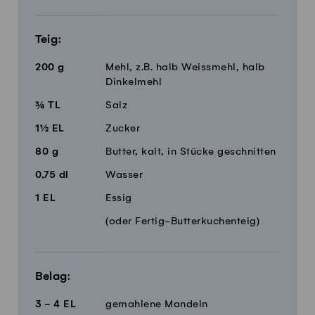
Teig:
200
g
Mehl, z.B. halb Weissmehl, halb
Dinkelmehl
¾
TL
Salz
1½
EL
Zucker
80
g
Butter, kalt, in Stücke geschnitten
0,75
dl
Wasser
1
EL
Essig
(oder Fertig-Butterkuchenteig)
Belag:
3 - 4
EL
gemahlene Mandeln