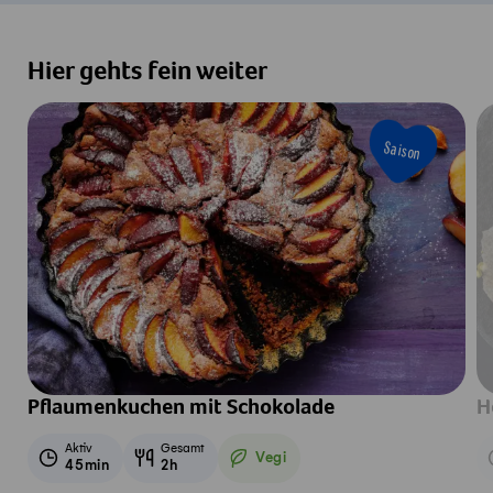
Hier gehts fein weiter
Saison
Pflaumenkuchen mit Schokolade
H
Aktiv
Gesamt
Vegi
45min
2h
Vegetarisch