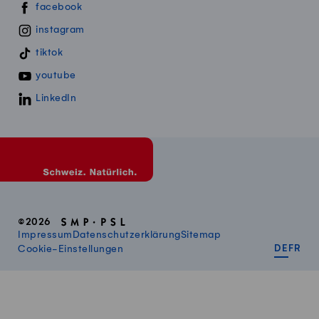
Swissmillk auf Social Media
facebook
instagram
tiktok
youtube
LinkedIn
©2026
Impressum
Datenschutzerklärung
Sitemap
DEUT
FR
Cookie-Einstellungen
DE
FR