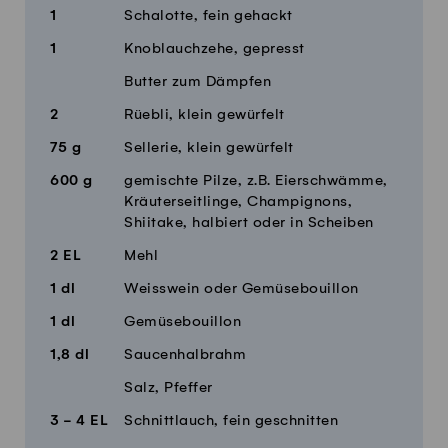
1
Schalotte, fein gehackt
1
Knoblauchzehe, gepresst
Butter zum Dämpfen
2
Rüebli, klein gewürfelt
75
g
Sellerie, klein gewürfelt
600
g
gemischte Pilze, z.B. Eierschwämme,
Kräuterseitlinge, Champignons,
Shiitake, halbiert oder in Scheiben
2
EL
Mehl
1
dl
Weisswein oder Gemüsebouillon
1
dl
Gemüsebouillon
1,8
dl
Saucenhalbrahm
Salz, Pfeffer
3 - 4
EL
Schnittlauch, fein geschnitten