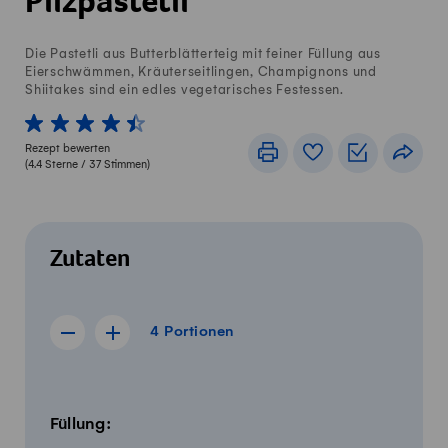
Pilzpastetli
Die Pastetli aus Butterblätterteig mit feiner Füllung aus
Eierschwämmen, Kräuterseitlingen, Champignons und
Shiitakes sind ein edles vegetarisches Festessen.
1 von 5 Sterne
2 von 5 Sterne
3 von 5 Sterne
4 von 5 Sterne
5 von 5 Sterne
Rezept bewerten
Drucken
Rezeptbuch
Einkaufslis
Teile
(
4.4
Sterne /
37
Stimmen)
Zutaten
4 Portionen
4
Portionen
Rezept für 3 Portionen anzeigen
Rezept für 5 Portionen anzeigen
Menge
Zutaten
Füllung: