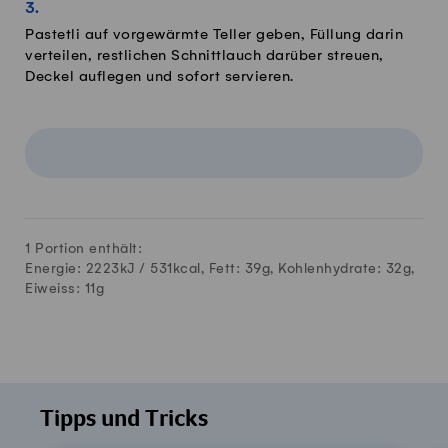
Pastetli auf vorgewärmte Teller geben, Füllung darin
verteilen, restlichen Schnittlauch darüber streuen,
Deckel auflegen und sofort servieren.
1 Portion enthält:
Energie: 2223kJ /
531
kcal, Fett:
39
g, Kohlenhydrate:
32
g,
Eiweiss:
11
g
Tipps und Tricks