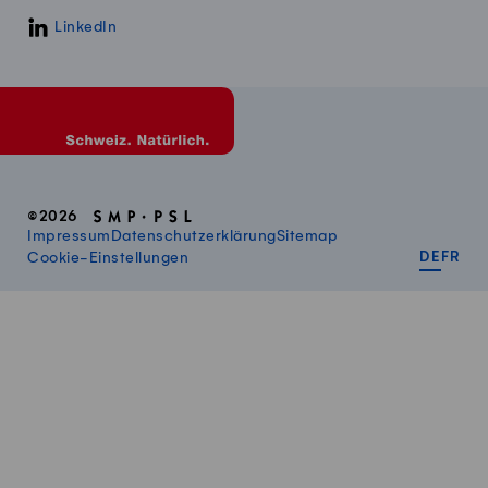
LinkedIn
©2026
Impressum
Datenschutzerklärung
Sitemap
DEUT
FR
Cookie-Einstellungen
DE
FR