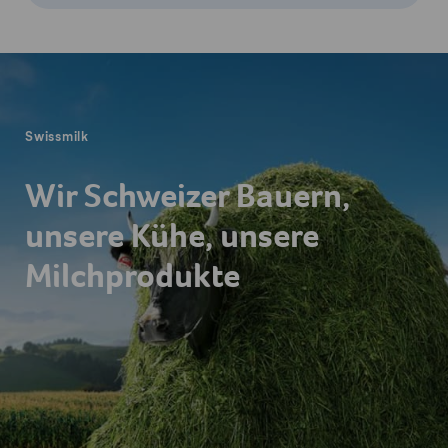
Fusszeile
Swissmilk
Wir Schweizer Bauern,
unsere Kühe, unsere
Milchprodukte