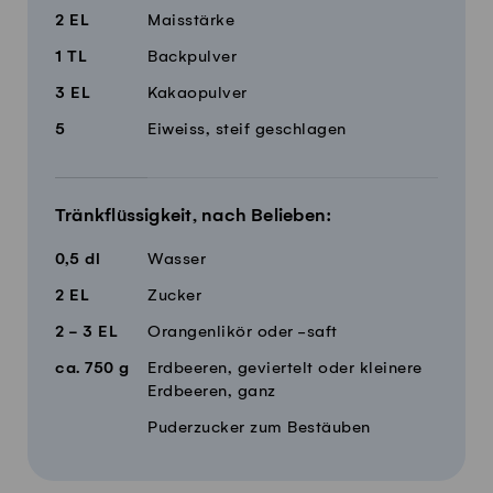
2
EL
Maisstärke
1
TL
Backpulver
3
EL
Kakaopulver
5
Eiweiss, steif geschlagen
Tränkflüssigkeit, nach Belieben:
0,5
dl
Wasser
2
EL
Zucker
2 - 3
EL
Orangenlikör oder -saft
ca.
750
g
Erdbeeren, geviertelt oder kleinere
Erdbeeren, ganz
Puderzucker zum Bestäuben