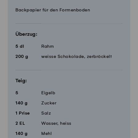
Menge
Zutaten
Backpapier für den Formenboden
Überzug:
5
dl
Rahm
200
g
weisse Schokolade, zerbröckelt
Teig:
5
Eigelb
140
g
Zucker
1
Prise
Salz
2
EL
Wasser, heiss
140
g
Mehl