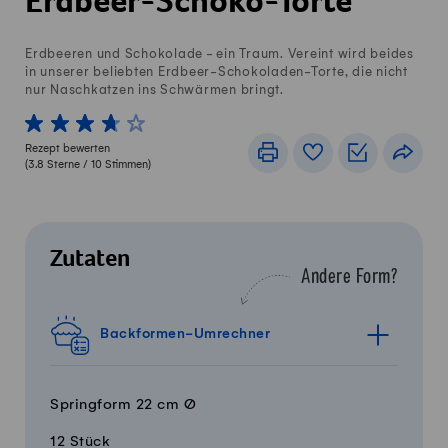
Erdbeer-Schoko-Torte
Erdbeeren und Schokolade - ein Traum. Vereint wird beides
in unserer beliebten Erdbeer-Schokoladen-Torte, die nicht
nur Naschkatzen ins Schwärmen bringt.
1 von 5 Sterne
2 von 5 Sterne
3 von 5 Sterne
4 von 5 Sterne
5 von 5 Sterne
Rezept bewerten
Drucken
Rezeptbuch
Einkaufslis
Teile
(
3.8
Sterne /
10
Stimmen)
Zutaten
Andere Form?
Backformen-Umrechner
Springform 22 cm Ø
12 Stück