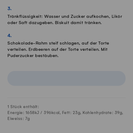
Tränkflüssigkeit: Wasser und Zucker aufkochen, Likör
oder Saft dazugeben. Biskuit damit tränken.
Schokolade-Rahm steif schlagen, auf der Torte
verteilen. Erdbeeren auf der Torte verteilen. Mit
Puderzucker bestäuben.
1 Stück enthält:
Energie: 1658kJ /
396
kcal, Fett:
23
g, Kohlenhydrate:
39
g,
Eiweiss:
7
g