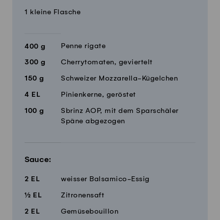
1 kleine Flasche
Penne rigate
400
g
300
g
Cherrytomaten, geviertelt
150
g
Schweizer Mozzarella-Kügelchen
4
EL
Pinienkerne, geröstet
100
g
Sbrinz AOP, mit dem Sparschäler
Späne abgezogen
Sauce:
2
EL
weisser Balsamico-Essig
½
EL
Zitronensaft
2
EL
Gemüsebouillon