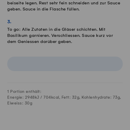
beiseite legen. Rest sehr fein schneiden und zur Sauce
geben. Sauce in die Flasche füllen.
To go: Alle Zutaten in die Gläser schichten. Mit
Basilikum garnieren. Verschliessen. Sauce kurz vor
dem Geniessen darüber geben.
1 Portion enthält:
Energie: 2948kJ /
704
kcal, Fett:
32
g, Kohlenhydrate:
73
g,
Eiweiss:
30
g