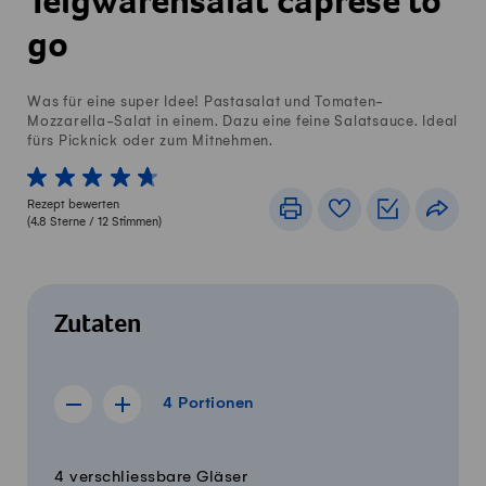
Teigwarensalat caprese to
go
Was für eine super Idee! Pastasalat und Tomaten-
Mozzarella-Salat in einem. Dazu eine feine Salatsauce. Ideal
fürs Picknick oder zum Mitnehmen.
1 von 5 Sterne
2 von 5 Sterne
3 von 5 Sterne
4 von 5 Sterne
5 von 5 Sterne
Rezept bewerten
Drucken
Rezeptbuch
Einkaufslis
Teile
(
4.8
Sterne /
12
Stimmen)
Zutaten
4 Portionen
4
Portionen
Rezept für 3 Portionen anzeigen
Rezept für 5 Portionen anzeigen
Menge
Zutaten
4 verschliessbare Gläser