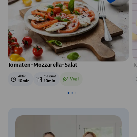
Tomaten-Mozzarella-Salat
T
Aktiv
Gesamt
Vegi
10min
10min
Vegetarisch