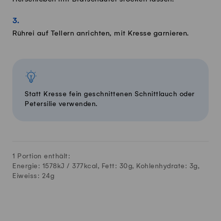
Rührei auf Tellern anrichten, mit Kresse garnieren.
Statt Kresse fein geschnittenen Schnittlauch oder
Petersilie verwenden.
1 Portion enthält:
Energie: 1578kJ /
377
kcal, Fett:
30
g, Kohlenhydrate:
3
g,
Eiweiss:
24
g