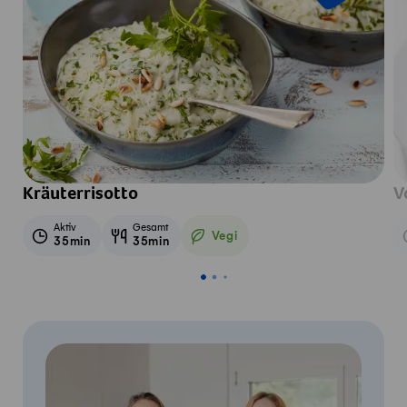
Kräuterrisotto
V
Aktiv
Gesamt
Vegi
35min
35min
Vegetarisch