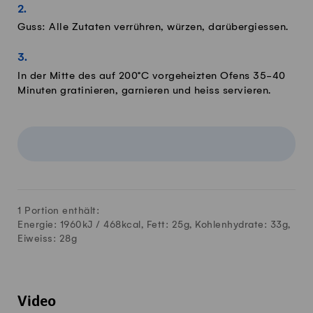
Guss: Alle Zutaten verrühren, würzen, darübergiessen.
In der Mitte des auf 200°C vorgeheizten Ofens 35-40
Minuten gratinieren, garnieren und heiss servieren.
1 Portion enthält:
Energie: 1960kJ /
468
kcal, Fett:
25
g, Kohlenhydrate:
33
g,
Eiweiss:
28
g
Video