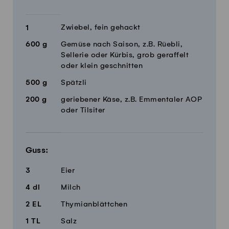
Zwiebel, fein gehackt
1
600
g
Gemüse nach Saison, z.B. Rüebli,
Sellerie oder Kürbis, grob geraffelt
oder klein geschnitten
500
g
Spätzli
200
g
geriebener Käse, z.B. Emmentaler AOP
oder Tilsiter
Guss:
3
Eier
4
dl
Milch
2
EL
Thymianblättchen
1
TL
Salz