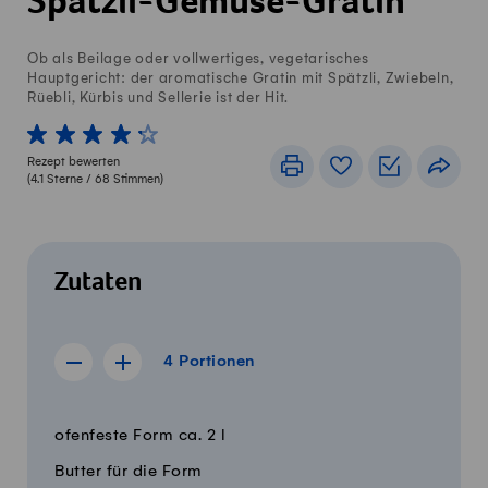
Spätzli-Gemüse-Gratin
Ob als Beilage oder vollwertiges, vegetarisches
Hauptgericht: der aromatische Gratin mit Spätzli, Zwiebeln,
Rüebli, Kürbis und Sellerie ist der Hit.
1 von 5 Sterne
2 von 5 Sterne
3 von 5 Sterne
4 von 5 Sterne
5 von 5 Sterne
Rezept bewerten
Drucken
Rezeptbuch
Einkaufslis
Teile
(
4.1
Sterne /
68
Stimmen)
Zutaten
4 Portionen
4
Portionen
Rezept für 3 Portionen anzeigen
Rezept für 5 Portionen anzeigen
Menge
Zutaten
ofenfeste Form ca. 2 l
Butter für die Form