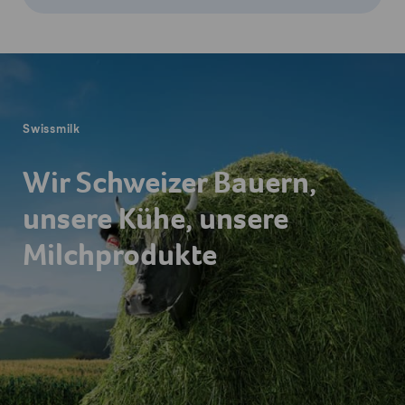
Fusszeile
Swissmilk
Wir Schweizer Bauern,
unsere Kühe, unsere
Milchprodukte