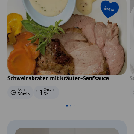
Saison
Schweinsbraten mit Kräuter-Senfsauce
S
Aktiv
Gesamt
30min
3h