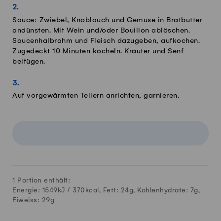
Sauce: Zwiebel, Knoblauch und Gemüse in Bratbutter
andünsten. Mit Wein und/oder Bouillon ablöschen.
Saucenhalbrahm und Fleisch dazugeben, aufkochen.
Zugedeckt 10 Minuten köcheln. Kräuter und Senf
beifügen.
Auf vorgewärmten Tellern anrichten, garnieren.
1 Portion enthält:
Energie: 1549kJ /
370
kcal, Fett:
24
g, Kohlenhydrate:
7
g,
Eiweiss:
29
g