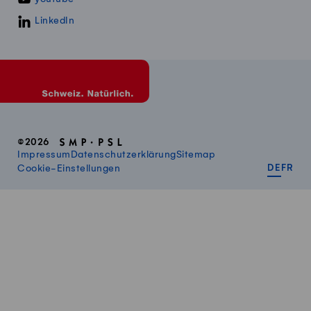
LinkedIn
©2026
Impressum
Datenschutzerklärung
Sitemap
DEUT
FR
Cookie-Einstellungen
DE
FR