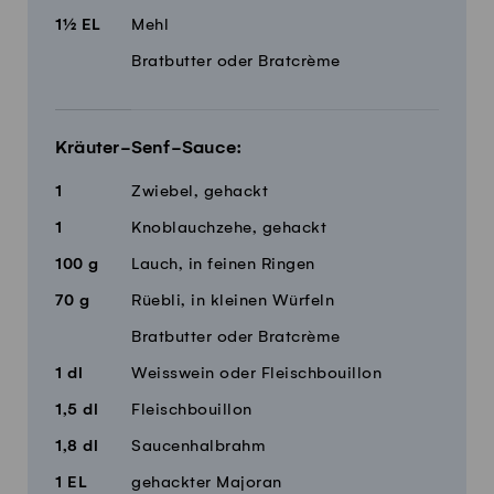
1½
EL
Mehl
Bratbutter oder Bratcrème
Kräuter-Senf-Sauce:
1
Zwiebel, gehackt
1
Knoblauchzehe, gehackt
100
g
Lauch, in feinen Ringen
70
g
Rüebli, in kleinen Würfeln
Bratbutter oder Bratcrème
1
dl
Weisswein oder Fleischbouillon
1,5
dl
Fleischbouillon
1,8
dl
Saucenhalbrahm
1
EL
gehackter Majoran