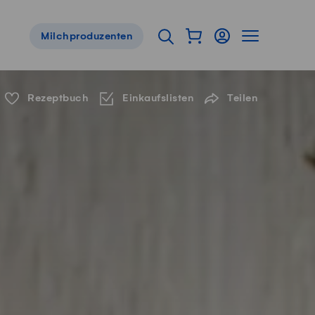
Warenkorb als Flyou
Login
Seitennavig
Suche öffnen
Milchproduzenten
Servicenavigation
Rezeptbuch
Einkaufslisten
Teilen