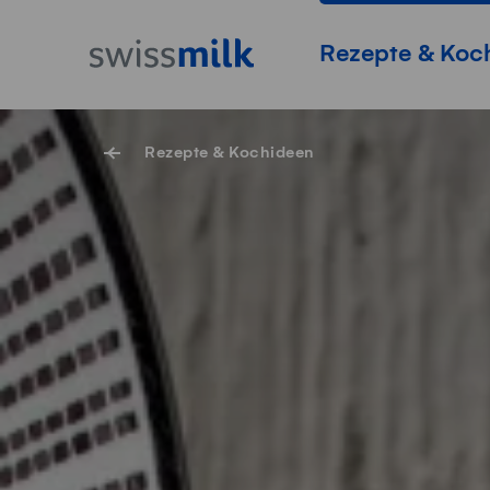
Navigieren auf Swissmilk.ch
Schnellzugriff-Links
Startseite
Hauptnavigation
Rezepte & Koc
Rezepte & Kochideen