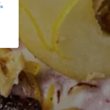
.
ng
.