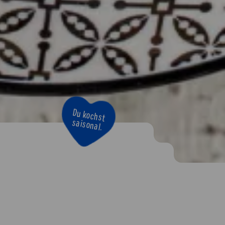
Du kochst
saisonal.