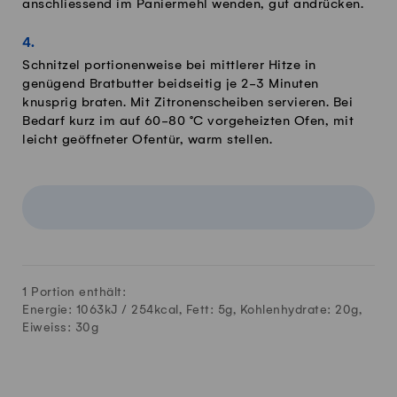
anschliessend im Paniermehl wenden, gut andrücken.
Schnitzel portionenweise bei mittlerer Hitze in
genügend Bratbutter beidseitig je 2-3 Minuten
knusprig braten. Mit Zitronenscheiben servieren. Bei
Bedarf kurz im auf 60-80 °C vorgeheizten Ofen, mit
leicht geöffneter Ofentür, warm stellen.
1 Portion enthält:
Energie: 1063kJ /
254
kcal, Fett:
5
g, Kohlenhydrate:
20
g,
Eiweiss:
30
g