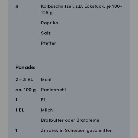
Kalbsschnitzel, z.B. Eckstück, je 100-
4
125 g
Paprika
Salz
Pfeffer
Panade:
2 - 3
EL
Mehl
ca.
100
g
Paniermehl
1
Ei
1
EL
Milch
Bratbutter oder Bratcrème
1
Zitrone, in Scheiben geschnitten