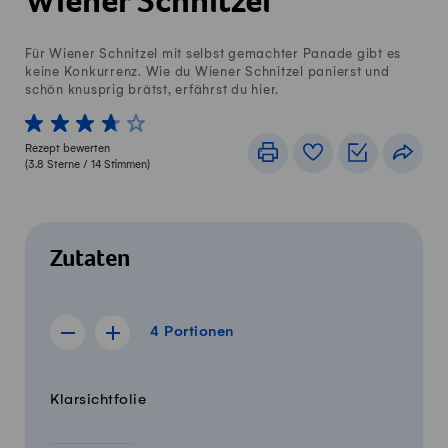
Wiener Schnitzel
Für Wiener Schnitzel mit selbst gemachter Panade gibt es
keine Konkurrenz. Wie du Wiener Schnitzel panierst und
schön knusprig brätst, erfährst du hier.
1 von 5 Sterne
2 von 5 Sterne
3 von 5 Sterne
4 von 5 Sterne
5 von 5 Sterne
Rezept bewerten
Drucken
Rezeptbuch
Einkaufslis
Teile
(
3.8
Sterne /
14
Stimmen)
Zutaten
4 Portionen
4
Portionen
Rezept für 3 Portionen anzeigen
Rezept für 5 Portionen anzeigen
Menge
Zutaten
Klarsichtfolie