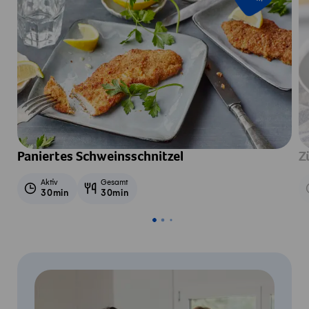
Paniertes Schweinsschnitzel
Z
Aktiv
Gesamt
30min
30min