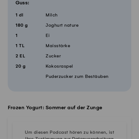
Guss:
1
dl
Milch
180
g
Joghurt nature
1
Ei
1
TL
Maisstärke
2
EL
Zucker
20
g
Kokosraspel
Puderzucker zum Bestäuben
Frozen Yogurt: Sommer auf der Zunge
Um diesen Podcast hören zu können, ist
Ihre Zustimmung zur Datenverarbeitung