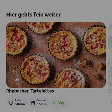
Hier gehts fein weiter
Rhabarber-Tartelettes
Q
Aktiv
Gesamt
Vegi
30min
55min
Vegetarisch