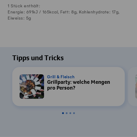
1 Stück enthält:
Energie: 691kJ /
165
kcal, Fett:
8
g, Kohlenhydrate:
17
g,
Eiweiss:
5
g
Tipps und Tricks
Grill & Fleisch
Grillparty: welche Mengen
pro Person?