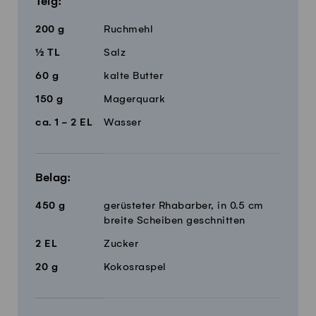
Teig:
200
g
Ruchmehl
½
TL
Salz
60
g
kalte Butter
150
g
Magerquark
ca.
1 - 2
EL
Wasser
Belag:
450
g
gerüsteter Rhabarber, in 0.5 cm
breite Scheiben geschnitten
2
EL
Zucker
20
g
Kokosraspel