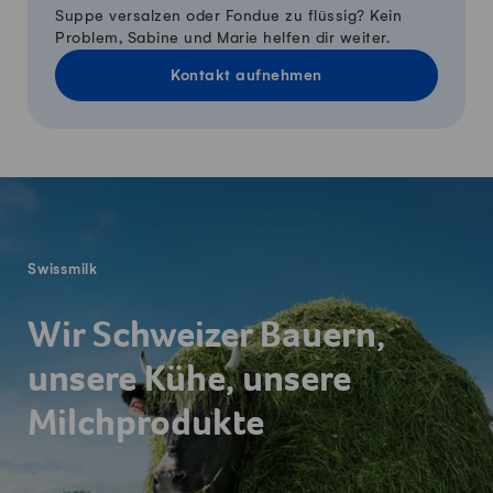
Suppe versalzen oder Fondue zu flüssig? Kein
Problem, Sabine und Marie helfen dir weiter.
Kontakt aufnehmen
Fusszeile
Swissmilk
Wir Schweizer Bauern,
unsere Kühe, unsere
Milchprodukte