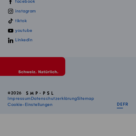
Swissmillk auf Social Media
facebook
instagram
tiktok
youtube
LinkedIn
©2026
Impressum
Datenschutzerklärung
Sitemap
DEUT
FR
Cookie-Einstellungen
DE
FR