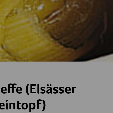
er Fleischeintopf)
ffe (Elsässer
eintopf)