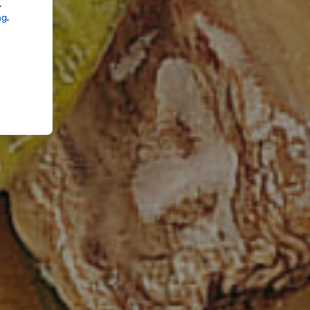
.
ng
.