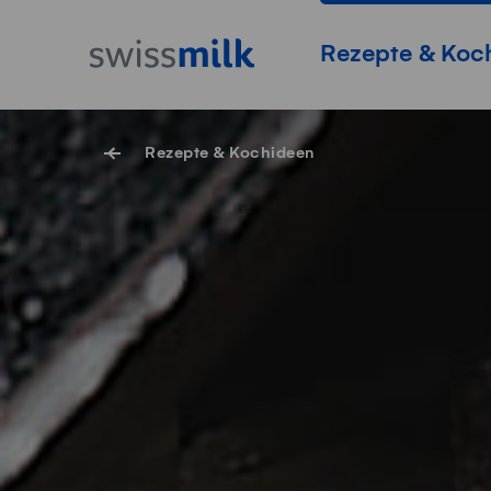
Navigieren auf Swissmilk.ch
Schnellzugriff-Links
Startseite
Hauptnavigation
Rezepte & Koc
Rezepte & Kochideen