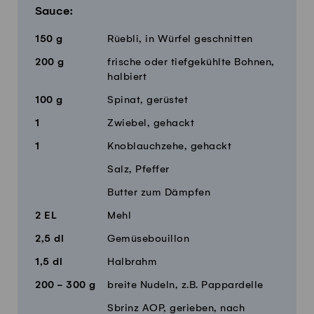
Sauce:
150
g
Rüebli, in Würfel geschnitten
200
g
frische oder tiefgekühlte Bohnen,
halbiert
100
g
Spinat, gerüstet
1
Zwiebel, gehackt
1
Knoblauchzehe, gehackt
Salz, Pfeffer
Butter zum Dämpfen
2
EL
Mehl
2,5
dl
Gemüsebouillon
1,5
dl
Halbrahm
200 - 300
g
breite Nudeln, z.B. Pappardelle
Sbrinz AOP, gerieben, nach