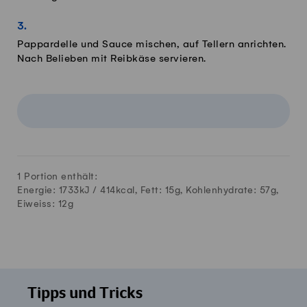
Pappardelle und Sauce mischen, auf Tellern anrichten.
Nach Belieben mit Reibkäse servieren.
1 Portion enthält:
Energie: 1733kJ /
414
kcal, Fett:
15
g, Kohlenhydrate:
57
g,
Eiweiss:
12
g
Tipps und Tricks