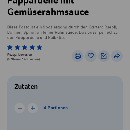
Pappardelle mit
Gemüserahmsauce
Diese Pasta ist ein Spaziergang durch den Garten: Rüebli,
Bohnen, Spinat an feiner Rahmsauce. Das passt perfekt zu
den Pappardelle und Reibkäse.
1 von 5 Sterne
2 von 5 Sterne
3 von 5 Sterne
4 von 5 Sterne
5 von 5 Sterne
Rezept bewerten
Drucken
Rezeptbuch
Einkaufslis
Teile
(
5
Sterne /
4
Stimmen)
Zutaten
4 Portionen
4
Portionen
Rezept für 3 Portionen anzeigen
Rezept für 5 Portionen anzeigen
Menge
Zutaten