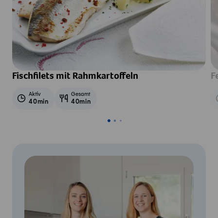
Fischfilets mit Rahmkartoffeln
F
Aktiv
Gesamt
40min
40min