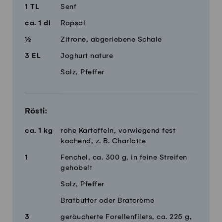
1
TL
Senf
ca.
1
dl
Rapsöl
½
Zitrone, abgeriebene Schale
3
EL
Joghurt nature
Salz, Pfeffer
Rösti:
ca.
1
kg
rohe Kartoffeln, vorwiegend fest
kochend, z. B. Charlotte
1
Fenchel, ca. 300 g, in feine Streifen
gehobelt
Salz, Pfeffer
Bratbutter oder Bratcrème
3
geräucherte Forellenfilets, ca. 225 g,