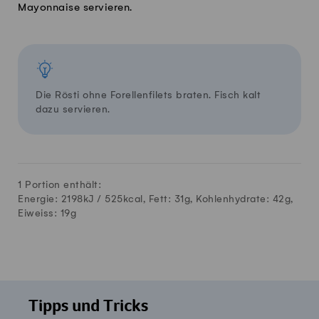
Mayonnaise servieren.
Die Rösti ohne Forellenfilets braten. Fisch kalt
dazu servieren.
1 Portion enthält:
Energie: 2198kJ /
525
kcal, Fett:
31
g, Kohlenhydrate:
42
g,
Eiweiss:
19
g
Tipps und Tricks