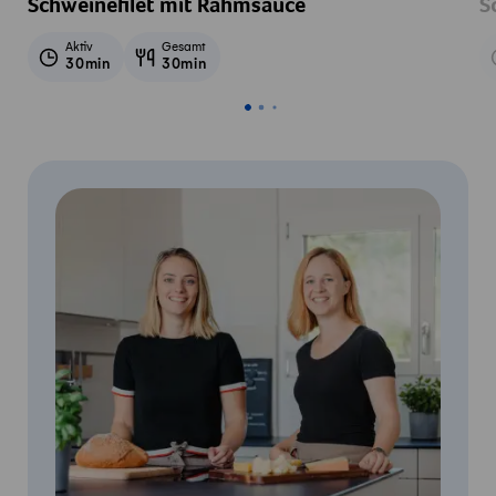
Schweinefilet mit Rahmsauce
S
Aktiv
Gesamt
30min
30min