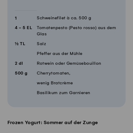
Schweinefilet à ca. 500 g
1
4 - 5
EL
Tomatenpesto (Pesto rosso) aus dem
Glas
½
TL
Salz
Pfeffer aus der Mühle
2
dl
Rotwein oder Gemüsebouillon
500
g
Cherrytomaten,
wenig Bratcrème
Basilikum zum Garnieren
Frozen Yogurt: Sommer auf der Zunge