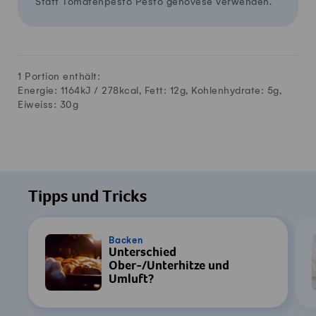
Statt Tomatenpesto Pesto genovese verwenden.
1 Portion enthält:
Energie: 1164kJ /
278
kcal, Fett:
12
g, Kohlenhydrate:
5
g,
Eiweiss:
30
g
Tipps und Tricks
Backen
Unterschied
Ober-/Unterhitze und
Umluft?