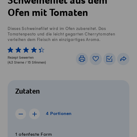
Schweinefilet aus dem
Ofen mit Tomaten
Dieses Schweinefilet wird im Ofen zubereitet. Das
Tomatenpesto und die leicht gegarten Cherrytomaten
verleihen dem Fleisch ein einzigartiges Aroma.
1 von 5 Sterne
2 von 5 Sterne
3 von 5 Sterne
4 von 5 Sterne
5 von 5 Sterne
Rezept bewerten
Drucken
Rezeptbuch
Einkaufslis
Teile
(
4.3
Sterne /
15
Stimmen)
Zutaten
4 Portionen
4
Portionen
Rezept für 3 Portionen anzeigen
Rezept für 5 Portionen anzeigen
Menge
Zutaten
1 ofenfeste Form