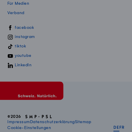
Für Medien
Verband
Swissmillk auf Social Media
facebook
instagram
tiktok
youtube
LinkedIn
©2026
Impressum
Datenschutzerklärung
Sitemap
DEUT
FR
Cookie-Einstellungen
DE
FR