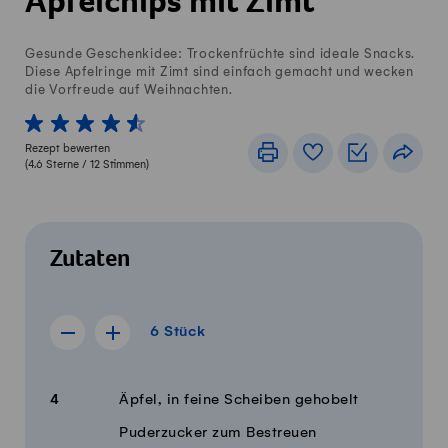
Apfelchips mit Zimt
Gesunde Geschenkidee: Trockenfrüchte sind ideale Snacks.
Diese Apfelringe mit Zimt sind einfach gemacht und wecken
die Vorfreude auf Weihnachten.
1 von 5 Sterne
2 von 5 Sterne
3 von 5 Sterne
4 von 5 Sterne
5 von 5 Sterne
Rezept bewerten
Drucken
Rezeptbuch
Einkaufslis
Teile
(
4.6
Sterne /
12
Stimmen)
Zutaten
6 Stück
6
Stück
Rezept für 5 Stück anzeigen
Rezept für 7 Stück anzeigen
Menge
Zutaten
4
Äpfel, in feine Scheiben gehobelt
Puderzucker zum Bestreuen