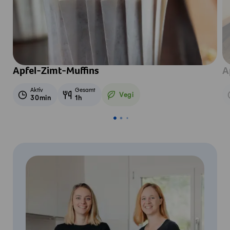
Apfel-Zimt-Muffins
A
Aktiv
Gesamt
Vegi
30min
1h
Vegetarisch