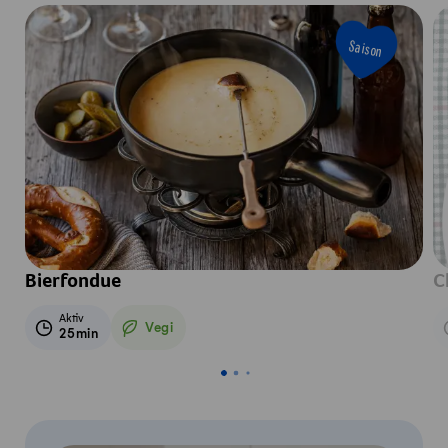
Saison
Bierfondue
C
Aktiv
Vegi
25min
Vegetarisch