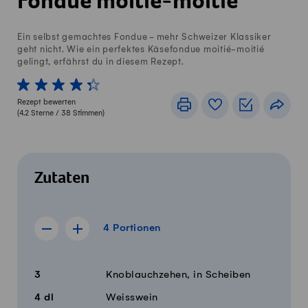
Fondue moitié-moitié
Ein selbst gemachtes Fondue - mehr Schweizer Klassiker
geht nicht. Wie ein perfektes Käsefondue moitié-moitié
gelingt, erfährst du in diesem Rezept.
1 von 5 Sterne
2 von 5 Sterne
3 von 5 Sterne
4 von 5 Sterne
5 von 5 Sterne
Rezept bewerten
Drucken
Rezeptbuch
Einkaufslis
Teile
(
4.2
Sterne /
38
Stimmen)
Zutaten
4 Portionen
4
Portionen
Rezept für 3 Portionen anzeigen
Rezept für 5 Portionen anzeigen
Menge
Zutaten
3
Knoblauchzehen, in Scheiben
4
dl
Weisswein