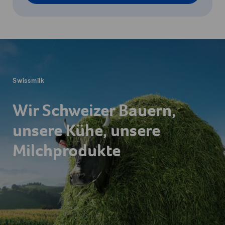
Fusszeile
Swissmilk
Wir Schweizer Bauern,
unsere Kühe, unsere
Milchprodukte