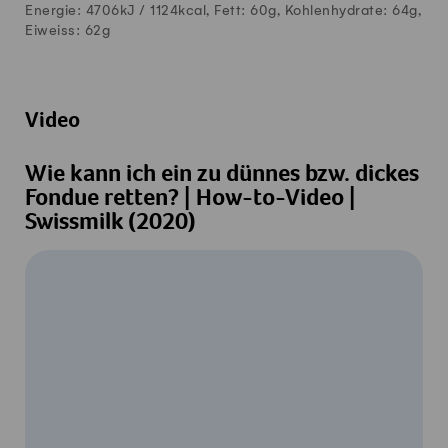
Energie: 4706kJ /
1124
kcal, Fett:
60
g, Kohlenhydrate:
64
g,
Eiweiss:
62
g
Video
Wie kann ich ein zu dünnes bzw. dickes
Fondue retten? | How-to-Video |
Swissmilk (2020)