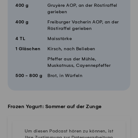
400
g
Gruyère AOP, an der Röstiraffel
gerieben
400
g
Freiburger Vacherin AOP, an der
Röstiraffel gerieben
4
TL
Maisstärke
1
Gläschen
Kirsch, nach Belieben
Pfeffer aus der Mühle,
Muskatnuss, Cayennepfeffer
500 - 800
g
Brot, in Würfeln
Frozen Yogurt: Sommer auf der Zunge
Um diesen Podcast hören zu können, ist
Ihre Zustimmung zur Datenverarbeitung