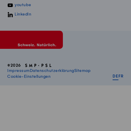
youtube
LinkedIn
©2026
Impressum
Datenschutzerklärung
Sitemap
DEUT
FR
Cookie-Einstellungen
DE
FR