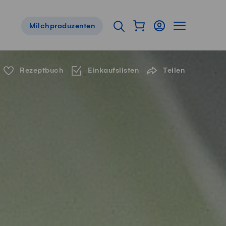
Warenkorb als Flyou
Login
Seitennavig
Suche öffnen
Milchproduzenten
Servicenavigation
Rezeptbuch
Einkaufslisten
Teilen