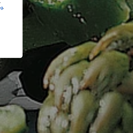
.
ng
.