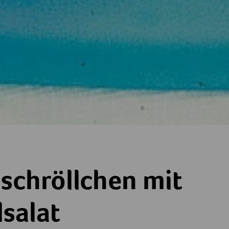
n mit Spargelsalat
ischröllchen mit
salat