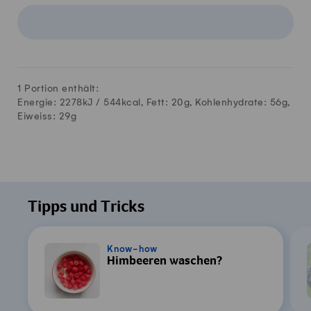
1 Portion enthält:
Energie: 2278kJ /
544
kcal, Fett:
20
g, Kohlenhydrate:
56
g,
Eiweiss:
29
g
Tipps und Tricks
Know-how
Himbeeren waschen?