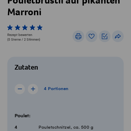
Pouletbrüstli auf pikanten
Marroni
1 von 5 Sterne
2 von 5 Sterne
3 von 5 Sterne
4 von 5 Sterne
5 von 5 Sterne
Rezept bewerten
Drucken
Rezeptbuch
Einkaufslis
Teile
(
5
Sterne /
2
Stimmen)
Zutaten
4 Portionen
4
Portionen
Rezept für 3 Portionen anzeigen
Rezept für 5 Portionen anzeigen
Menge
Zutaten
Poulet:
4
Pouletschnitzel, ca. 500 g