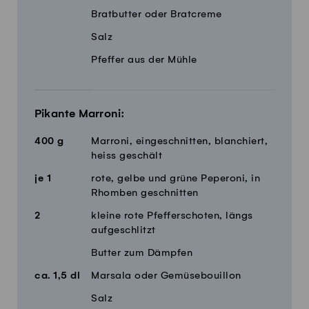
Bratbutter oder Bratcreme
Salz
Pfeffer aus der Mühle
Pikante Marroni:
400
g
Marroni, eingeschnitten, blanchiert,
heiss geschält
je
1
rote, gelbe und grüne Peperoni, in
Rhomben geschnitten
2
kleine rote Pfefferschoten, längs
aufgeschlitzt
Butter zum Dämpfen
ca.
1,5
dl
Marsala oder Gemüsebouillon
Salz