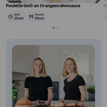
Pouletbrüstli an Orangenrahmsauce
P
Aktiv
Gesamt
25min
25min