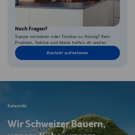
Noch Fragen?
Suppe versalzen oder Fondue zu flüssig? Kein
Problem, Sabine und Marie helfen dir weiter.
Kontakt aufnehmen
Fusszeile
Swissmilk
Wir Schweizer Bauern,