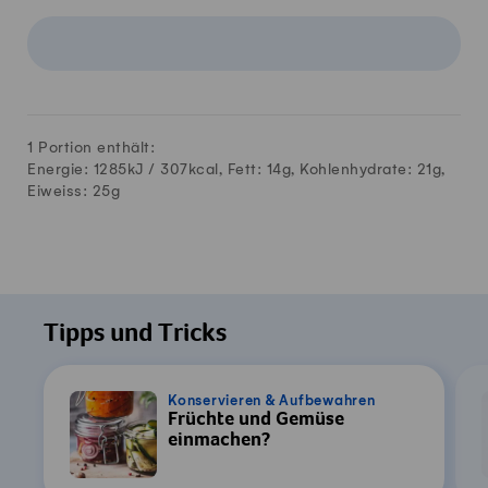
1 Portion enthält:
Energie: 1285kJ /
307
kcal, Fett:
14
g, Kohlenhydrate:
21
g,
Eiweiss:
25
g
Tipps und Tricks
Konservieren & Aufbewahren
Früchte und Gemüse
einmachen?