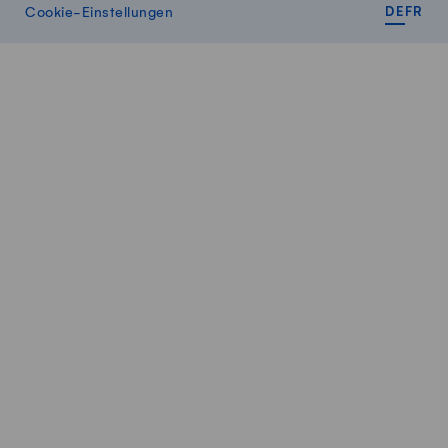
DEUT
FR
Cookie-Einstellungen
DE
FR