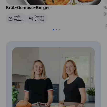
Brät-Gemüse-Burger
R
B
Aktiv
Gesamt
25min
25min