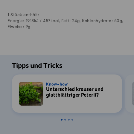
1 Stück enthält:
Energie: 1913kJ /
457
kcal, Fett:
24
g, Kohlenhydrate:
50
g,
Eiweiss:
9
g
Tipps und Tricks
Know-how
Unterschied krauser und
glattblättriger Peterli?