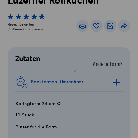
Luzerner Rollkuchen
1 von 5 Sterne
2 von 5 Sterne
3 von 5 Sterne
4 von 5 Sterne
5 von 5 Sterne
Rezept bewerten
Drucken
Rezeptbuch
Einkaufslis
Teile
(
5
Sterne /
6
Stimmen)
Zutaten
Andere Form?
Backformen-Umrechner
Springform 24 cm Ø
10 Stück
Menge
Zutaten
Butter für die Form