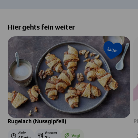
Hier gehts fein weiter
Saison
Rugelach (Nussgipfeli)
P
Aktiv
Gesamt
Vegi
40min
2h