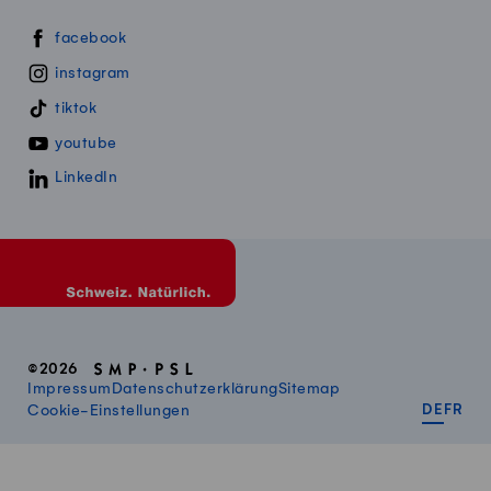
Swissmillk auf Social Media
facebook
instagram
tiktok
youtube
LinkedIn
©2026
Impressum
Datenschutzerklärung
Sitemap
DEUT
FR
Cookie-Einstellungen
DE
FR