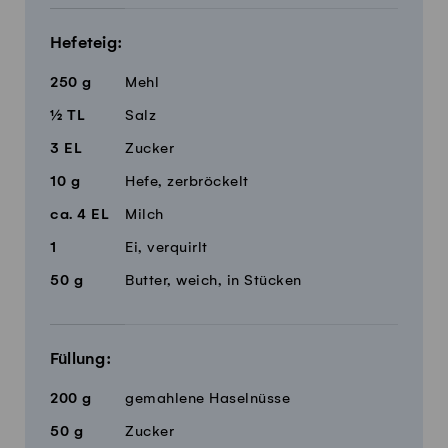
Hefeteig:
250
g
Mehl
½
TL
Salz
3
EL
Zucker
10
g
Hefe, zerbröckelt
ca.
4
EL
Milch
1
Ei, verquirlt
50
g
Butter, weich, in Stücken
Füllung:
200
g
gemahlene Haselnüsse
50
g
Zucker