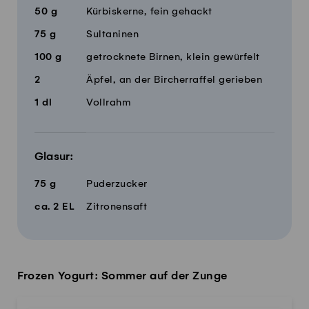
50
g
Kürbiskerne, fein gehackt
75
g
Sultaninen
100
g
getrocknete Birnen, klein gewürfelt
2
Äpfel, an der Bircherraffel gerieben
1
dl
Vollrahm
Glasur:
75
g
Puderzucker
ca.
2
EL
Zitronensaft
Frozen Yogurt: Sommer auf der Zunge