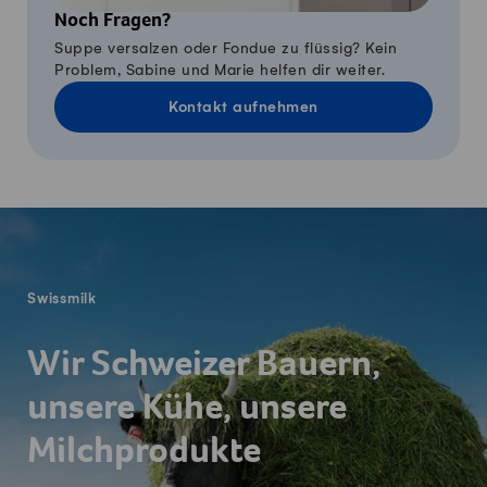
Noch Fragen?
Suppe versalzen oder Fondue zu flüssig? Kein
Problem, Sabine und Marie helfen dir weiter.
Kontakt aufnehmen
Fusszeile
Swissmilk
Wir Schweizer Bauern,
unsere Kühe, unsere
Milchprodukte