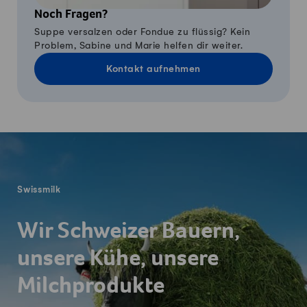
Noch Fragen?
Suppe versalzen oder Fondue zu flüssig? Kein
Problem, Sabine und Marie helfen dir weiter.
Kontakt aufnehmen
Fusszeile
Swissmilk
Wir Schweizer Bauern,
unsere Kühe, unsere
Milchprodukte