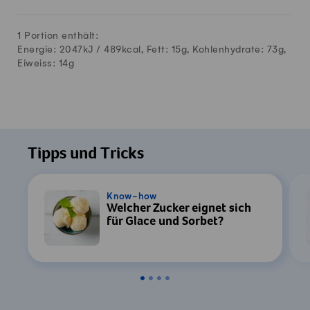
1 Portion enthält:
Energie: 2047kJ /
489
kcal, Fett:
15
g, Kohlenhydrate:
73
g,
Eiweiss:
14
g
Tipps und Tricks
Know-how
Welcher Zucker eignet sich
für Glace und Sorbet?