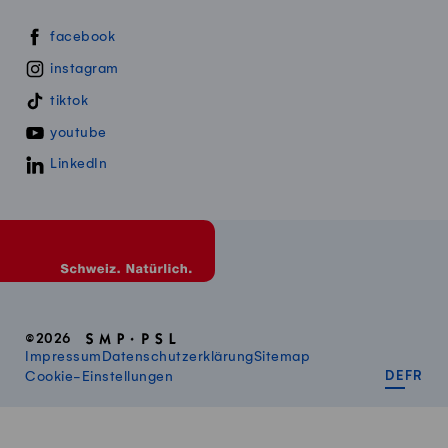
Swissmillk auf Social Media
facebook
instagram
tiktok
youtube
LinkedIn
©2026
Impressum
Datenschutzerklärung
Sitemap
DEUT
FR
Cookie-Einstellungen
DE
FR