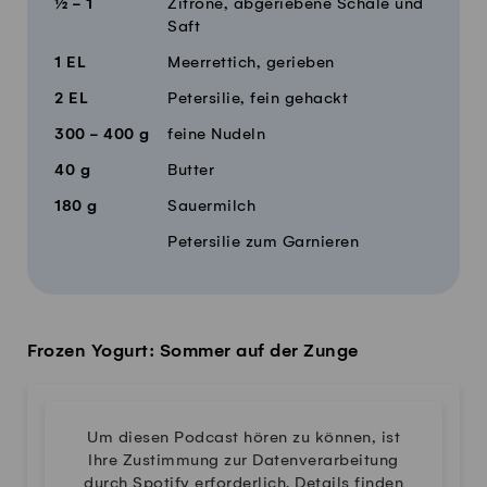
½ - 1
Zitrone, abgeriebene Schale und
Saft
1
EL
Meerrettich, gerieben
2
EL
Petersilie, fein gehackt
300 - 400
g
feine Nudeln
40
g
Butter
180
g
Sauermilch
Petersilie zum Garnieren
Frozen Yogurt: Sommer auf der Zunge
Um diesen Podcast hören zu können, ist
Ihre Zustimmung zur Datenverarbeitung
durch Spotify erforderlich. Details finden