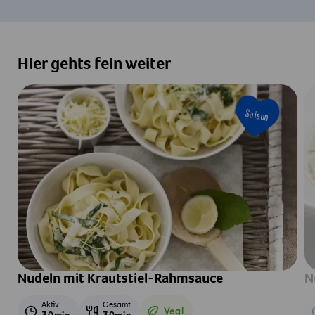
Hier gehts fein weiter
Saison
Nudeln mit Krautstiel-Rahmsauce
N
Aktiv
Gesamt
Vegi