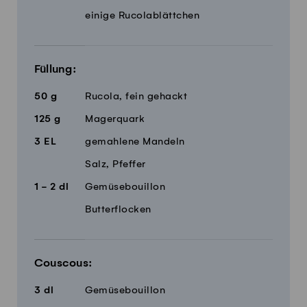
einige Rucolablättchen
Füllung:
50
g
Rucola, fein gehackt
125
g
Magerquark
3
EL
gemahlene Mandeln
Salz, Pfeffer
1 - 2
dl
Gemüsebouillon
Butterflocken
Couscous:
3
dl
Gemüsebouillon