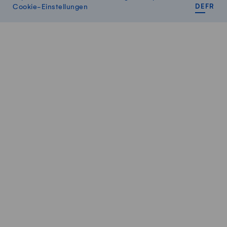
DEUT
FR
Cookie-Einstellungen
DE
FR