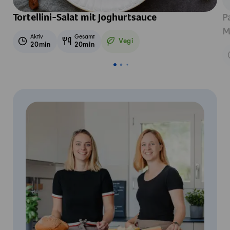
Tortellini-Salat mit Joghurtsauce
P
M
Aktiv
Gesamt
Vegi
20min
20min
Vegetarisch