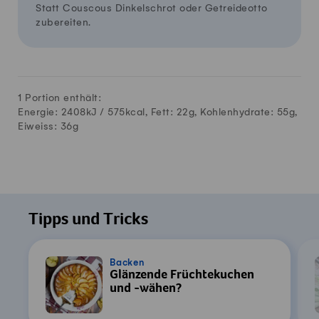
Statt Couscous Dinkelschrot oder Getreideotto
zubereiten.
1 Portion enthält:
Energie: 2408kJ /
575
kcal, Fett:
22
g, Kohlenhydrate:
55
g,
Eiweiss:
36
g
Tipps und Tricks
Backen
Glänzende Früchtekuchen
und -wähen?