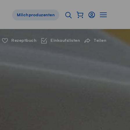
Warenkorb als Flyou
Login
Seitennavig
Suche öffnen
Milchproduzenten
Servicenavigation
Rezeptbuch
Einkaufslisten
Teilen