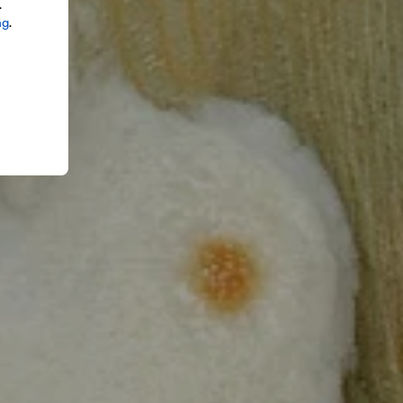
.
ng
.