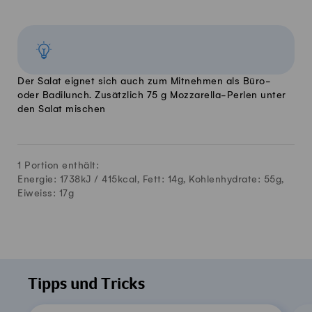
Der Salat eignet sich auch zum Mitnehmen als Büro-
oder Badilunch. Zusätzlich 75 g Mozzarella-Perlen unter
den Salat mischen
1 Portion enthält:
Energie: 1738kJ /
415
kcal, Fett:
14
g, Kohlenhydrate:
55
g,
Eiweiss:
17
g
Tipps und Tricks