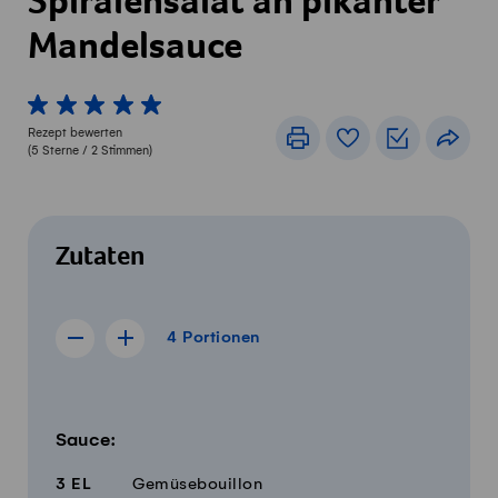
Spiralensalat an pikanter
Mandelsauce
1 von 5 Sterne
2 von 5 Sterne
3 von 5 Sterne
4 von 5 Sterne
5 von 5 Sterne
Rezept bewerten
Drucken
Rezeptbuch
Einkaufslis
Teile
(
5
Sterne /
2
Stimmen)
Zutaten
4 Portionen
4
Portionen
Rezept für 3 Portionen anzeigen
Rezept für 5 Portionen anzeigen
Menge
Zutaten
Sauce:
3
EL
Gemüsebouillon