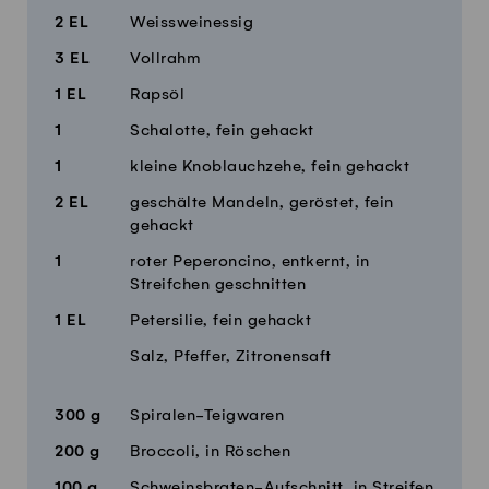
2
EL
Weissweinessig
3
EL
Vollrahm
1
EL
Rapsöl
1
Schalotte, fein gehackt
1
kleine Knoblauchzehe, fein gehackt
2
EL
geschälte Mandeln, geröstet, fein
gehackt
1
roter Peperoncino, entkernt, in
Streifchen geschnitten
1
EL
Petersilie, fein gehackt
Salz, Pfeffer, Zitronensaft
300
g
Spiralen-Teigwaren
200
g
Broccoli, in Röschen
100
g
Schweinsbraten-Aufschnitt, in Streifen