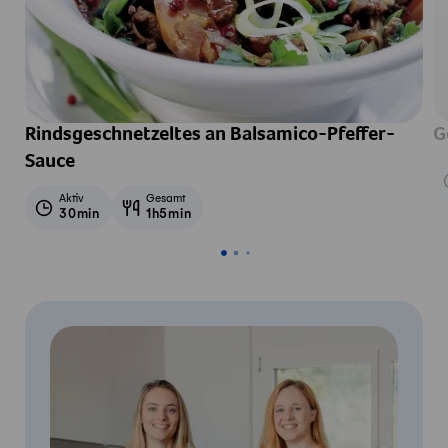
Rindsgeschnetzeltes an Balsamico-Pfeffer-
G
Sauce
Aktiv
Gesamt
30min
1h5min