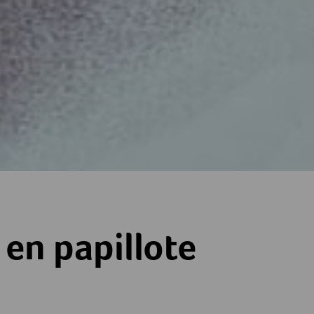
e
 en papillote
ne
terne