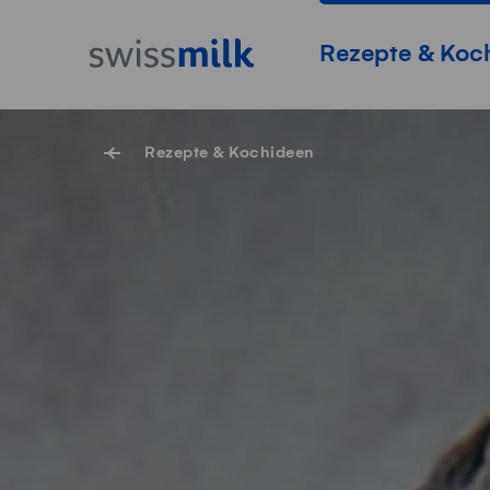
Navigieren auf Swissmilk.ch
Schnellzugriff-Links
Startseite
Hauptnavigation
Rezepte & Koc
Rezepte & Kochideen