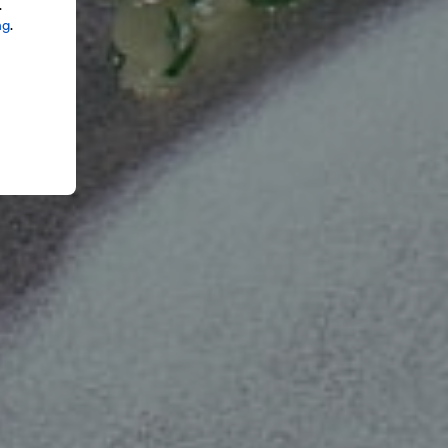
.
ng
.