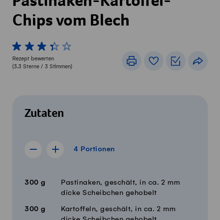
Pastinaken-Kartoffel-
Chips vom Blech
1 von 5 Sterne
2 von 5 Sterne
3 von 5 Sterne
4 von 5 Sterne
5 von 5 Sterne
Rezept bewerten
Drucken
Rezeptbuch
Einkaufslis
Teile
(
3.3
Sterne /
3
Stimmen)
Zutaten
4 Portionen
4
Portionen
Rezept für 3 Portionen anzeigen
Rezept für 5 Portionen anzeigen
Menge
Zutaten
300
g
Pastinaken, geschält, in ca. 2 mm
dicke Scheibchen gehobelt
300
g
Kartoffeln, geschält, in ca. 2 mm
dicke Scheibchen gehobelt