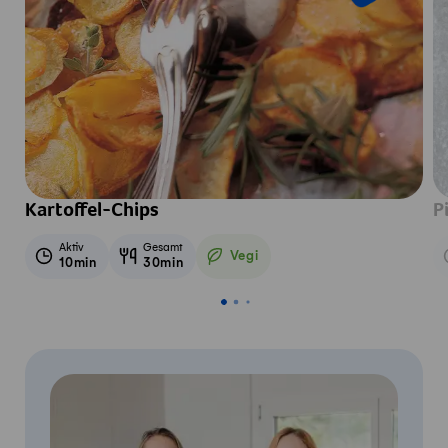
Kartoffel-Chips
P
Aktiv
Gesamt
Vegi
10min
30min
Vegetarisch