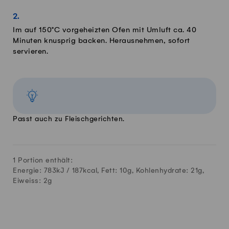
Im auf 150°C vorgeheizten Ofen mit Umluft ca. 40
Minuten knusprig backen. Herausnehmen, sofort
servieren.
Passt auch zu Fleischgerichten.
1 Portion enthält:
Energie: 783kJ /
187
kcal, Fett:
10
g, Kohlenhydrate:
21
g,
Eiweiss:
2
g