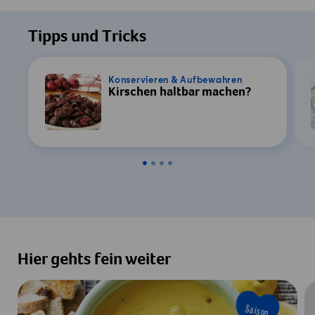
Um dieses Video ansehen zu können, ist
Ihre Zustimmung zur Datenverarbeitung
Tipps und Tricks
durch YouTube erforderlich. Details finden
Sie in unserer
Datenschutzerklärung
.
Konservieren & Aufbewahren
Kirschen haltbar machen?
Einstellungen
Zustimmen & Anzeigen
Hier gehts fein weiter
Saison