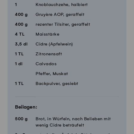
1
Knoblauchzehe, halbiert
400
g
Gruyère AOP, geraffelt
400
g
rezenter Tilsiter, geraffelt
4
TL
Maisstärke
3,5
dl
Cidre (Apfelwein)
1
TL
Zitronensaft
1
dl
Calvados
Pfeffer, Muskat
1
TL
Backpulver, gesiebt
Beilagen:
500
g
Brot, in Würfeln, nach Belieben mit
wenig Cidre beträufelt