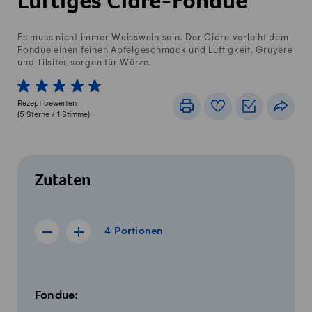
Luftiges Cidre-Fondue
Es muss nicht immer Weisswein sein. Der Cidre verleiht dem
Fondue einen feinen Apfelgeschmack und Luftigkeit. Gruyère
und Tilsiter sorgen für Würze.
1 von 5 Sterne
2 von 5 Sterne
3 von 5 Sterne
4 von 5 Sterne
5 von 5 Sterne
Rezept bewerten
Drucken
Rezeptbuch
Einkaufslis
Teile
(
5
Sterne /
1
Stimme)
Zutaten
4 Portionen
4
Portionen
Rezept für 3 Portionen anzeigen
Rezept für 5 Portionen anzeigen
Menge
Zutaten
Fondue: