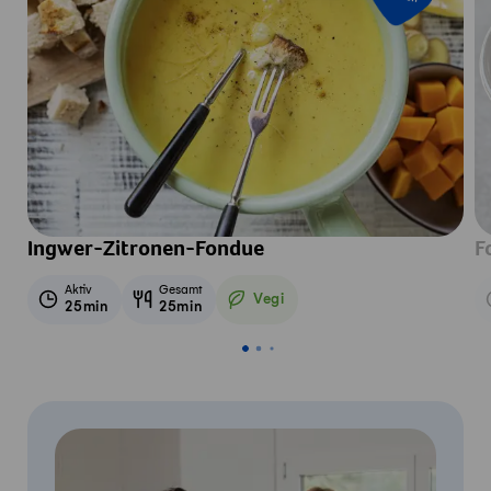
Ingwer-Zitronen-Fondue
F
Aktiv
Gesamt
Vegi
25min
25min
Vegetarisch