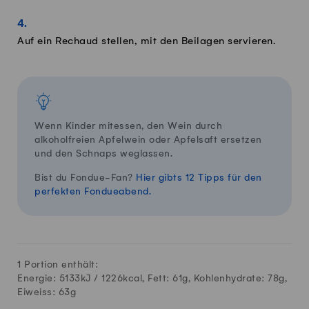
Auf ein Rechaud stellen, mit den Beilagen servieren.
Wenn Kinder mitessen, den Wein durch
alkoholfreien Apfelwein oder Apfelsaft ersetzen
und den Schnaps weglassen.
Bist du Fondue-Fan?
Hier gibts 12 Tipps für den
perfekten Fondueabend.
1 Portion enthält:
Energie: 5133kJ /
1226
kcal, Fett:
61
g, Kohlenhydrate:
78
g,
Eiweiss:
63
g