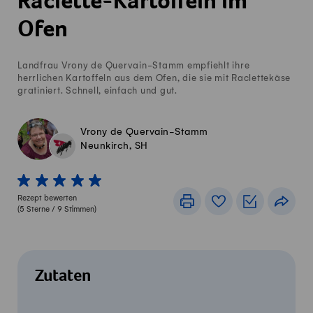
Raclette-Kartoffeln im
Ofen
Landfrau Vrony de Quervain-Stamm empfiehlt ihre
herrlichen Kartoffeln aus dem Ofen, die sie mit Raclettekäse
gratiniert. Schnell, einfach und gut.
Vrony de Quervain-Stamm
Neunkirch, SH
1 von 5 Sterne
2 von 5 Sterne
3 von 5 Sterne
4 von 5 Sterne
5 von 5 Sterne
Rezept bewerten
Drucken
Rezeptbuch
Einkaufslis
Teile
(
5
Sterne /
9
Stimmen)
Zutaten