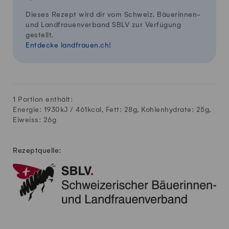
Dieses Rezept wird dir vom Schweiz. Bäuerinnen-
und Landfrauenverband SBLV zur Verfügung
gestellt.
Entdecke landfrauen.ch!
1 Portion enthält:
Energie: 1930kJ /
461
kcal, Fett:
28
g, Kohlenhydrate:
25
g,
Eiweiss:
26
g
Rezeptquelle: