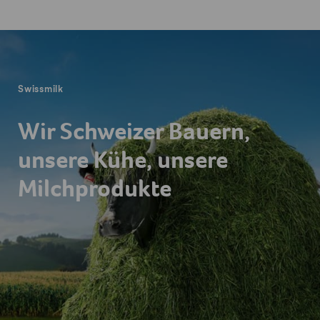
Fusszeile
Swissmilk
Wir Schweizer Bauern,
unsere Kühe, unsere
Milchprodukte