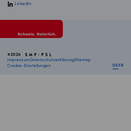
LinkedIn
©2026
Impressum
Datenschutzerklärung
Sitemap
DEUT
FR
Cookie-Einstellungen
DE
FR