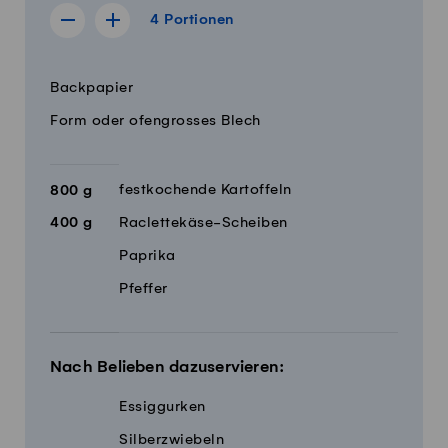
4 Portionen
4
Portionen
Rezept für 3 Portionen anzeigen
Rezept für 5 Portionen anzeigen
Menge
Zutaten
Backpapier
Form oder ofengrosses Blech
festkochende Kartoffeln
800
g
400
g
Raclettekäse-Scheiben
Paprika
Pfeffer
Nach Belieben dazuservieren:
Essiggurken
Silberzwiebeln