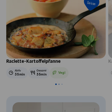
Saison
Raclette-Kartoffelpfanne
K
Aktiv
Gesamt
Vegi
35min
35min
Vegetarisch