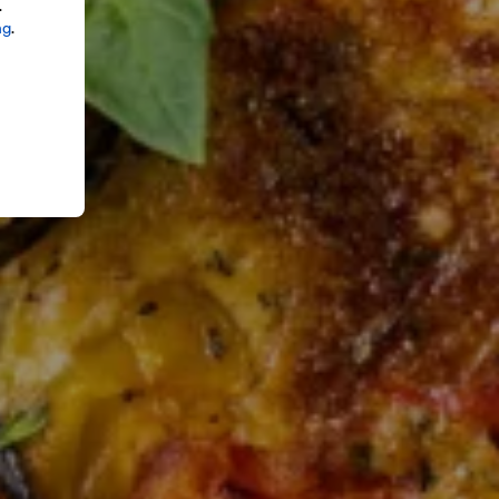
.
ng
.