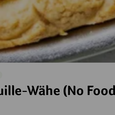
arisch
 (No Food Waste)
uille-Wähe (No Foo