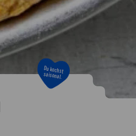
Bravo!
d