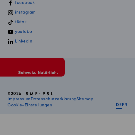
Swissmillk auf Social Media
facebook
instagram
tiktok
youtube
LinkedIn
©2026
Impressum
Datenschutzerklärung
Sitemap
DEUT
FR
Cookie-Einstellungen
DE
FR