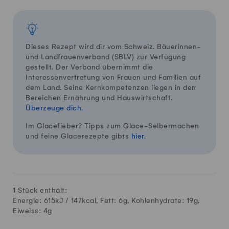
Dieses Rezept wird dir vom Schweiz. Bäuerinnen-
und Landfrauenverband (SBLV) zur Verfügung
gestellt. Der Verband übernimmt die
Interessenvertretung von Frauen und Familien auf
dem Land. Seine Kernkompetenzen liegen in den
Bereichen Ernährung und Hauswirtschaft.
Überzeuge dich.
Im Glacefieber? Tipps zum Glace-Selbermachen
und feine Glacerezepte gibts
hier
.
1 Stück enthält:
Energie: 615kJ /
147
kcal, Fett:
6
g, Kohlenhydrate:
19
g,
Eiweiss:
4
g