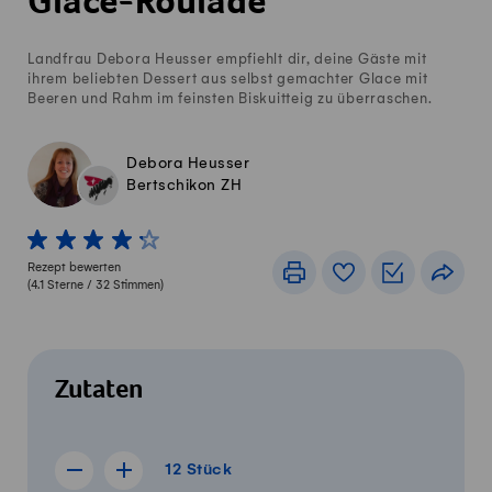
Glace-Roulade
Landfrau Debora Heusser empfiehlt dir, deine Gäste mit
ihrem beliebten Dessert aus selbst gemachter Glace mit
Beeren und Rahm im feinsten Biskuitteig zu überraschen.
Debora Heusser
Bertschikon ZH
1 von 5 Sterne
2 von 5 Sterne
3 von 5 Sterne
4 von 5 Sterne
5 von 5 Sterne
Rezept bewerten
Drucken
Rezeptbuch
Einkaufslis
Teile
(
4.1
Sterne /
32
Stimmen)
Zutaten
12 Stück
12
Stück
Rezept für 11 Stück anzeigen
Rezept für 13 Stück anzeigen