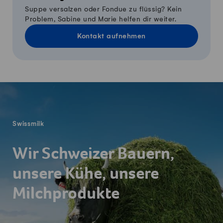
Suppe versalzen oder Fondue zu flüssig? Kein
Problem, Sabine und Marie helfen dir weiter.
Kontakt aufnehmen
Fusszeile
Swissmilk
Wir Schweizer Bauern,
unsere Kühe, unsere
Milchprodukte