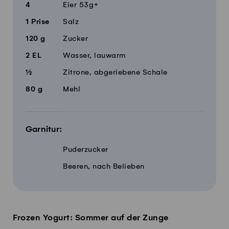
4
Eier 53g+
1
Prise
Salz
120
g
Zucker
2
EL
Wasser, lauwarm
½
Zitrone, abgeriebene Schale
80
g
Mehl
Garnitur:
Puderzucker
Beeren, nach Belieben
Frozen Yogurt: Sommer auf der Zunge