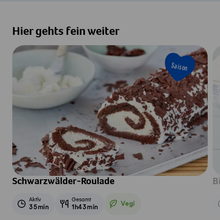
Hier gehts fein weiter
Saison
Schwarzwälder-Roulade
B
Aktiv
Gesamt
Vegi
35min
1h43min
Vegetarisch