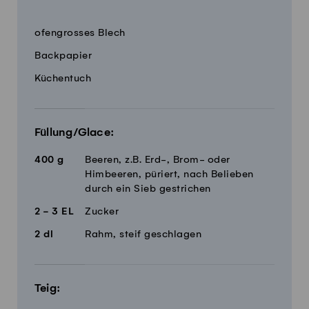
Menge
Zutaten
ofengrosses Blech
Backpapier
Küchentuch
Füllung/Glace:
400
g
Beeren, z.B. Erd-, Brom- oder
Himbeeren, püriert, nach Belieben
durch ein Sieb gestrichen
2 - 3
EL
Zucker
2
dl
Rahm, steif geschlagen
Teig: