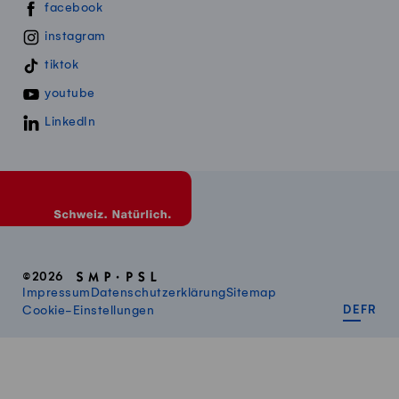
Swissmillk auf Social Media
facebook
instagram
tiktok
youtube
LinkedIn
©2026
Impressum
Datenschutzerklärung
Sitemap
DEUT
FR
Cookie-Einstellungen
DE
FR