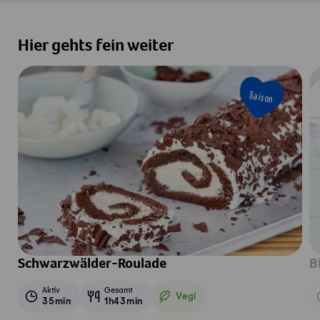
Hier gehts fein weiter
Saison
Schwarzwälder-Roulade
B
Aktiv
Gesamt
Vegi
35min
1h43min
Vegetarisch