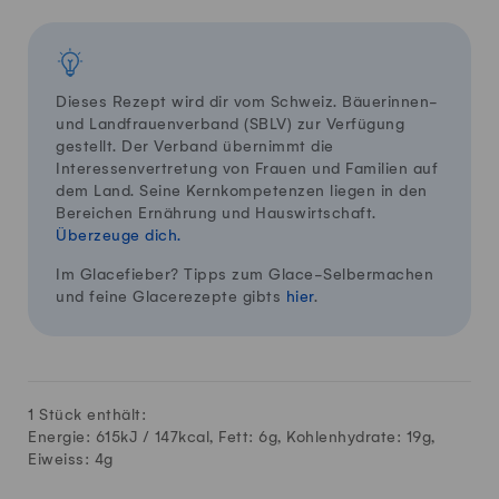
Dieses Rezept wird dir vom Schweiz. Bäuerinnen-
und Landfrauenverband (SBLV) zur Verfügung
gestellt. Der Verband übernimmt die
Interessenvertretung von Frauen und Familien auf
dem Land. Seine Kernkompetenzen liegen in den
Bereichen Ernährung und Hauswirtschaft.
Überzeuge dich.
Im Glacefieber? Tipps zum Glace-Selbermachen
und feine Glacerezepte gibts
hier
.
1 Stück enthält:
Energie: 615kJ /
147
kcal, Fett:
6
g, Kohlenhydrate:
19
g,
Eiweiss:
4
g