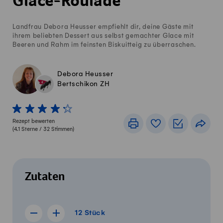
Glace-Roulade
Landfrau Debora Heusser empfiehlt dir, deine Gäste mit
ihrem beliebten Dessert aus selbst gemachter Glace mit
Beeren und Rahm im feinsten Biskuitteig zu überraschen.
Debora Heusser
Bertschikon ZH
1 von 5 Sterne
2 von 5 Sterne
3 von 5 Sterne
4 von 5 Sterne
5 von 5 Sterne
Rezept bewerten
Drucken
Rezeptbuch
Einkaufslis
Teile
(
4.1
Sterne /
32
Stimmen)
Zutaten
12 Stück
12
Stück
Rezept für 11 Stück anzeigen
Rezept für 13 Stück anzeigen