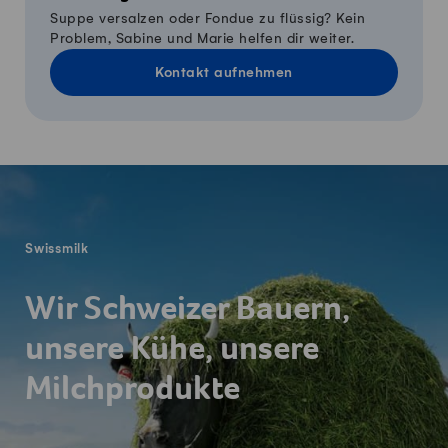
Suppe versalzen oder Fondue zu flüssig? Kein
Problem, Sabine und Marie helfen dir weiter.
Kontakt aufnehmen
Fusszeile
Swissmilk
Wir Schweizer Bauern,
unsere Kühe, unsere
Milchprodukte