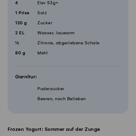
4
Eier 53g+
1
Prise
Salz
120
g
Zucker
2
EL
Wasser, lauwarm
½
Zitrone, abgeriebene Schale
80
g
Mehl
Garnitur:
Puderzucker
Beeren, nach Belieben
Frozen Yogurt: Sommer auf der Zunge