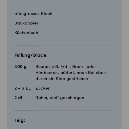
Menge
Zutaten
ofengrosses Blech
Backpapier
Küchentuch
Füllung/Glace:
400
g
Beeren, z.B. Erd-, Brom- oder
Himbeeren, püriert, nach Belieben
durch ein Sieb gestrichen
2 - 3
EL
Zucker
2
dl
Rahm, steif geschlagen
Teig: