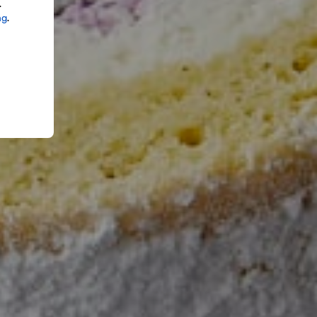
.
ng
.