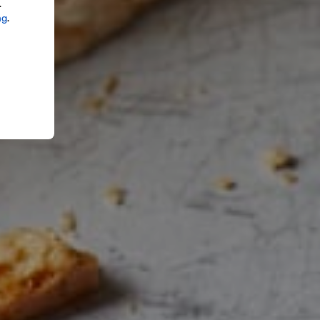
.
ng
.