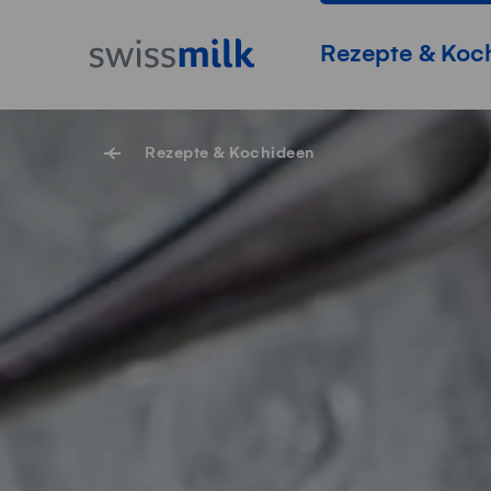
Navigieren auf Swissmilk.ch
Schnellzugriff-Links
Startseite
Hauptnavigation
Rezepte & Koc
Rezepte & Kochideen