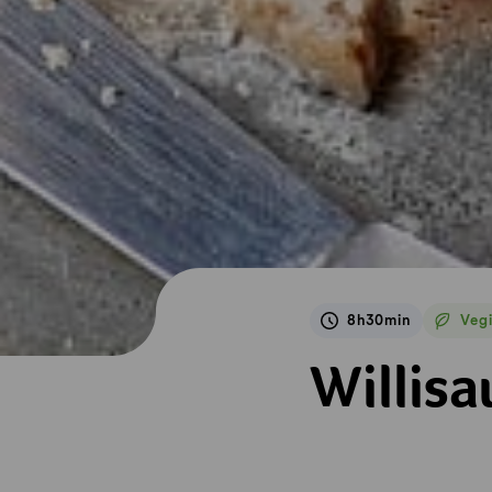
8h30min
Veg
Veget
Willisauerringli-Pa
Willisa