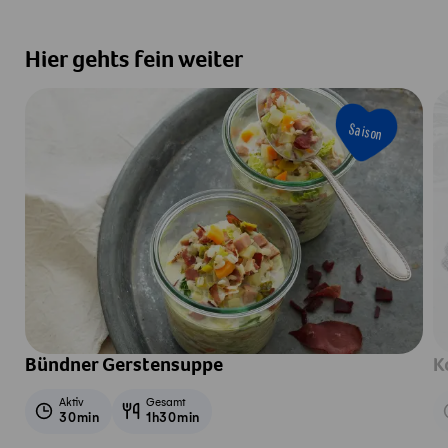
Hier gehts fein weiter
Saison
Bündner Gerstensuppe
K
Aktiv
Gesamt
30min
1h30min