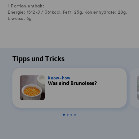
1 Portion enthält:
Energie: 1512kJ /
361
kcal, Fett:
25
g, Kohlenhydrate:
28
g,
Eiweiss:
6
g
Tipps und Tricks
Know-how
Was sind Brunoises?