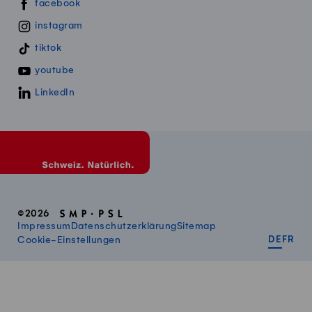
Swissmillk auf Social Media
facebook
instagram
tiktok
youtube
LinkedIn
©2026
Impressum
Datenschutzerklärung
Sitemap
DEUT
FR
Cookie-Einstellungen
DE
FR