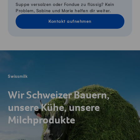
Suppe versalzen oder Fondue zu flüssig? Kein
Problem, Sabine und Marie helfen dir weiter.
Kontakt aufnehmen
Fusszeile
Swissmilk
Wir Schweizer Bauern,
unsere Kühe, unsere
Milchprodukte