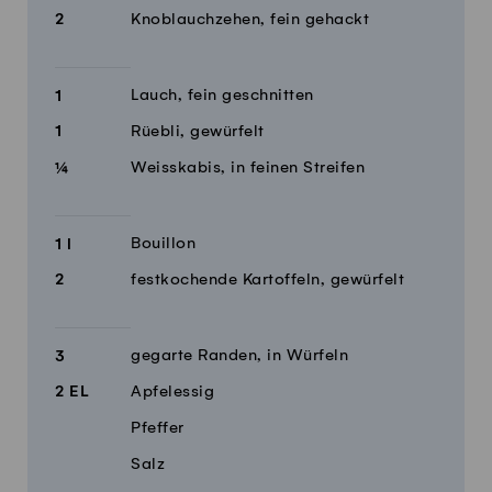
2
Knoblauchzehen, fein gehackt
Lauch, fein geschnitten
1
1
Rüebli, gewürfelt
¼
Weisskabis, in feinen Streifen
Bouillon
1
l
2
festkochende Kartoffeln, gewürfelt
gegarte Randen, in Würfeln
3
2
EL
Apfelessig
Pfeffer
Salz