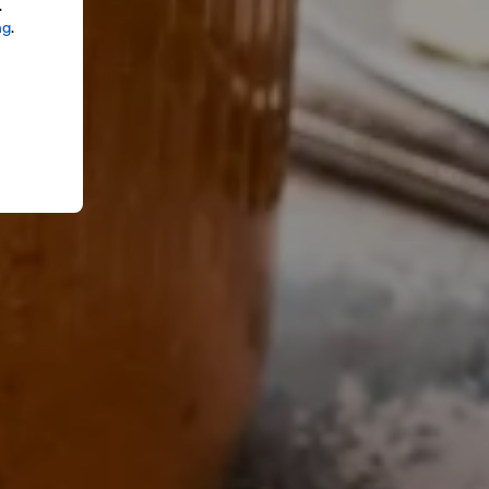
.
ng
.