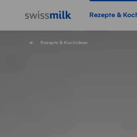
Navigieren auf Swissmilk.ch
Schnellzugriff-Links
Startseite
Hauptnavigation
Rezepte & Koc
Rezepte & Kochideen