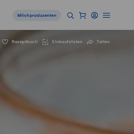
Warenkorb als Flyou
Login
Seitennavig
Suche öffnen
Milchproduzenten
Servicenavigation
Rezeptbuch
Einkaufslisten
Teilen