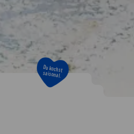
Du kochst
saisonal.