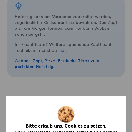
Hefeteig kann am Vorabend zubereitet werden,
zugedeckt im Kühlschrank aufbewahren. Den Zopf
erst am Morgen formen, damit er beim Backen
schön aufgeht.
Im Flechtfieber? Weitere spannende Zopfflecht-
Techniken findest du
hier
.
Gebäck, Zopf, Pizza: Entdecke Tipps zum
perfekten Hefeteig.
100g enthalten:
Energie: 1457kJ /
348
kcal, Fett:
11
g, Kohlenhydrate:
53
g,
Eiweiss:
8
g
Bitte erlaub uns, Cookies zu setzen.