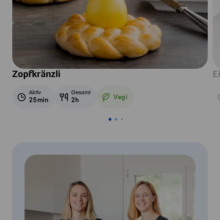
Zopfkränzli
E
Aktiv
Gesamt
Vegi
25min
2h
Vegetarisch