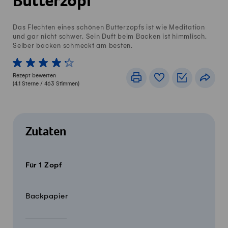
Butterzopf
Das Flechten eines schönen Butterzopfs ist wie Meditation
und gar nicht schwer. Sein Duft beim Backen ist himmlisch.
Selber backen schmeckt am besten.
1 von 5 Sterne
2 von 5 Sterne
3 von 5 Sterne
4 von 5 Sterne
5 von 5 Sterne
Rezept bewerten
Drucken
Rezeptbuch
Einkaufslis
Teile
(
4.1
Sterne /
463
Stimmen)
Zutaten
Für 1 Zopf
Menge
Zutaten
Backpapier