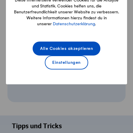
Diese Internetseite verwendet Cookies für die Analyse
Video
und Statistik. Cookies helfen uns, die
Benutzerfreundlichkeit unserer Website zu verbessern.
Weitere Informationen hierzu findest du in
Wie kann ich einen Zopf flechten? |
unserer
Datenschutzerklärung
.
How-to-Video | Swissmilk (2020)
Alle Cookies akzeptieren
Einstellungen
Um dieses Video ansehen zu können, ist
Ihre Zustimmung zur Datenverarbeitung
Tipps und Tricks
durch YouTube erforderlich. Details finden