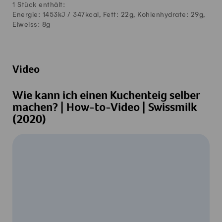
1 Stück enthält:
Energie: 1453kJ /
347
kcal, Fett:
22
g, Kohlenhydrate:
29
g,
Eiweiss:
8
g
Video
Wie kann ich einen Kuchenteig selber
machen? | How-to-Video | Swissmilk
(2020)