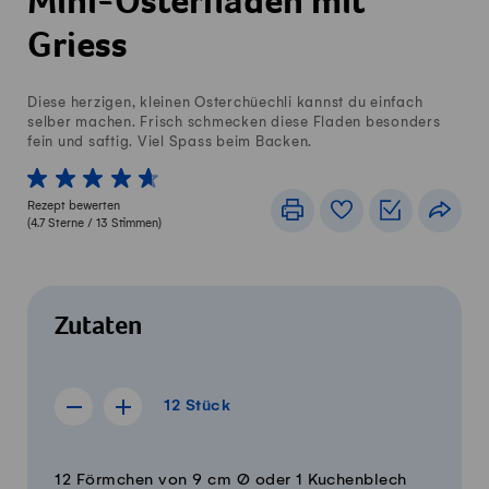
Mini-Osterfladen mit
Griess
Diese herzigen, kleinen Osterchüechli kannst du einfach
selber machen. Frisch schmecken diese Fladen besonders
fein und saftig. Viel Spass beim Backen.
1 von 5 Sterne
2 von 5 Sterne
3 von 5 Sterne
4 von 5 Sterne
5 von 5 Sterne
Rezept bewerten
Drucken
Rezeptbuch
Einkaufslis
Teile
(
4.7
Sterne /
13
Stimmen)
Zutaten
12 Stück
12
Stück
Rezept für 11 Stück anzeigen
Rezept für 13 Stück anzeigen
Menge
Zutaten
12 Förmchen von 9 cm Ø oder 1 Kuchenblech