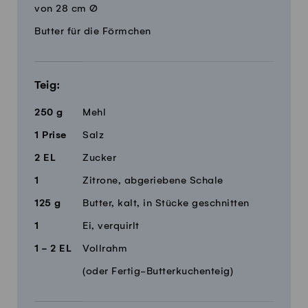
von 28 cm Ø
Butter für die Förmchen
Teig:
250
g
Mehl
1
Prise
Salz
2
EL
Zucker
1
Zitrone, abgeriebene Schale
125
g
Butter, kalt, in Stücke geschnitten
1
Ei, verquirlt
1 - 2
EL
Vollrahm
(oder Fertig-Butterkuchenteig)