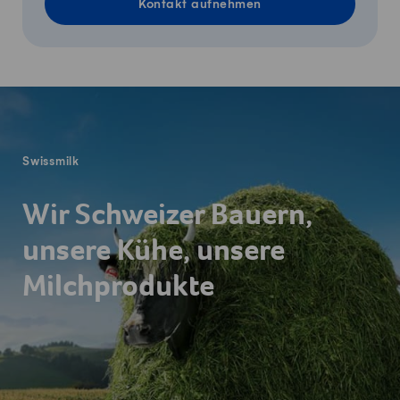
Kontakt aufnehmen
Fusszeile
Swissmilk
Wir Schweizer Bauern,
unsere Kühe, unsere
Milchprodukte