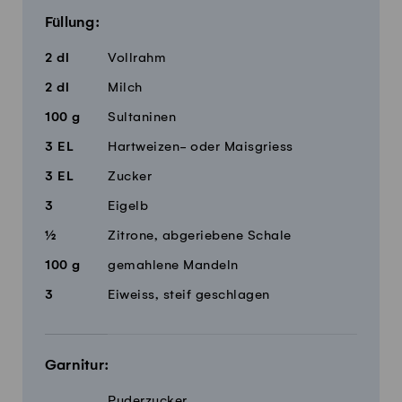
Füllung:
2
dl
Vollrahm
2
dl
Milch
100
g
Sultaninen
3
EL
Hartweizen- oder Maisgriess
3
EL
Zucker
3
Eigelb
½
Zitrone, abgeriebene Schale
100
g
gemahlene Mandeln
3
Eiweiss, steif geschlagen
Garnitur:
Puderzucker