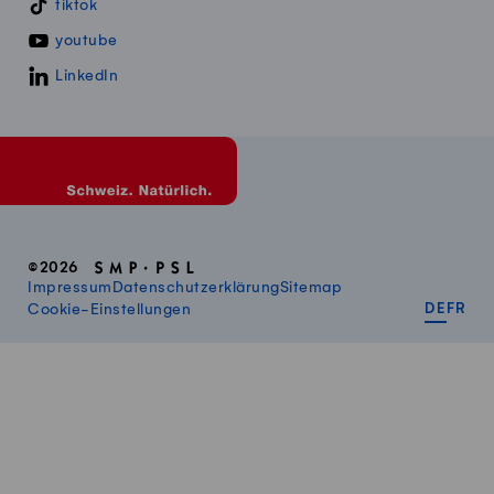
tiktok
youtube
LinkedIn
©2026
Impressum
Datenschutzerklärung
Sitemap
DEUT
FR
Cookie-Einstellungen
DE
FR