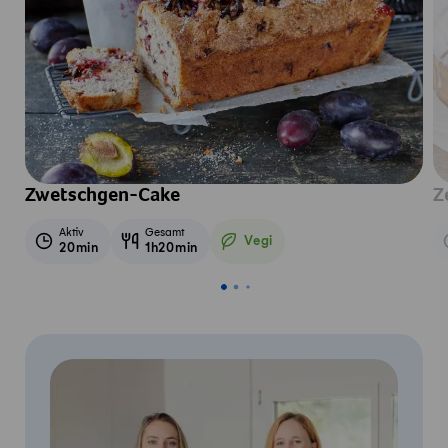
Zwetschgen-Cake
Z
Aktiv
Gesamt
Vegi
20min
1h20min
Vegetarisch