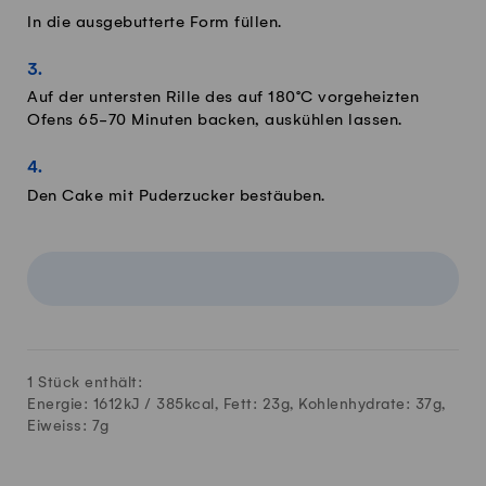
In die ausgebutterte Form füllen.
Auf der untersten Rille des auf 180°C vorgeheizten
Ofens 65-70 Minuten backen, auskühlen lassen.
Den Cake mit Puderzucker bestäuben.
1 Stück enthält:
Energie: 1612kJ /
385
kcal, Fett:
23
g, Kohlenhydrate:
37
g,
Eiweiss:
7
g