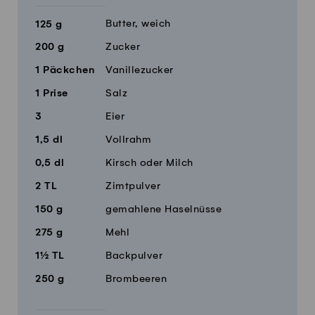
Butter, weich
125
g
200
g
Zucker
1
Päckchen
Vanillezucker
1
Prise
Salz
3
Eier
1,5
dl
Vollrahm
0,5
dl
Kirsch oder Milch
2
TL
Zimtpulver
150
g
gemahlene Haselnüsse
275
g
Mehl
1½
TL
Backpulver
250
g
Brombeeren