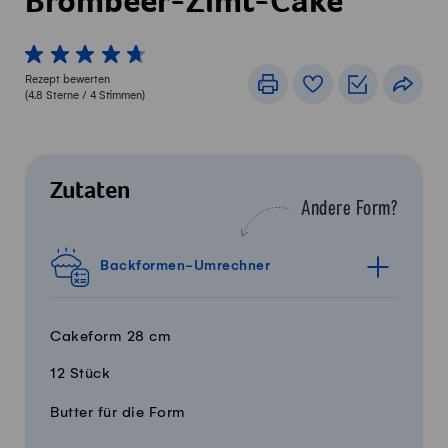
Brombeer-Zimt-Cake
1 von 5 Sterne
2 von 5 Sterne
3 von 5 Sterne
4 von 5 Sterne
5 von 5 Sterne
Rezept bewerten
Drucken
Rezeptbuch
Einkaufslis
Teile
(
4.8
Sterne /
4
Stimmen)
Zutaten
Andere Form?
Backformen-Umrechner
Cakeform 28 cm
12 Stück
Menge
Zutaten
Butter für die Form